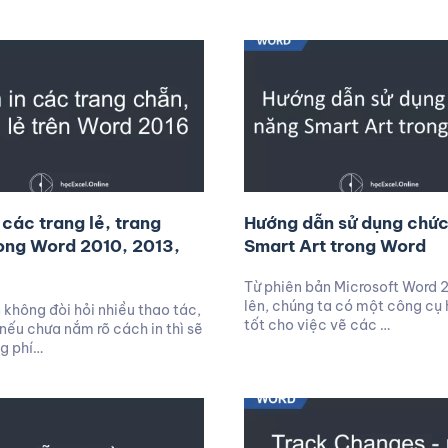
 các trang lẻ, trang
Hướng dẫn sử dụng chứ
ong Word 2010, 2013,
Smart Art trong Word
Từ phiên bản Microsoft Word 
lên, chúng ta có một công cụ h
n không đòi hỏi nhiều thao tác,
tốt cho việc vẽ các …
 nếu chưa nắm rõ cách in thì sẽ
ng phí…