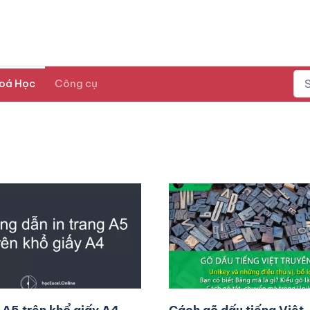
oá Học
Công cụ