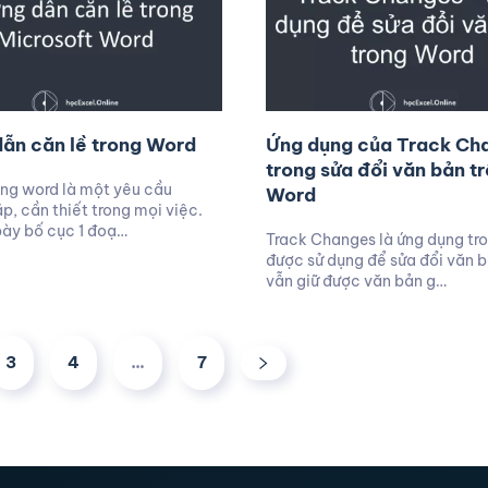
ẫn căn lề trong Word
Ứng dụng của Track Ch
trong sửa đổi văn bản t
ong word là một yêu cầu
Word
p, cần thiết trong mọi việc.
 bày bố cục 1 đoạ…
Track Changes là ứng dụng tr
được sử dụng để sửa đổi văn 
vẫn giữ được văn bản g…
3
4
…
7