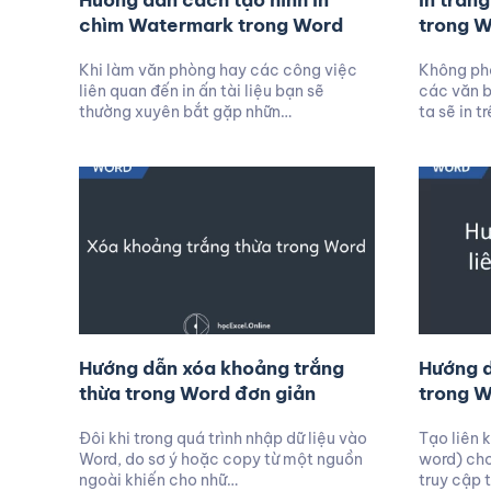
Hướng dẫn cách tạo hình in
In tran
chìm Watermark trong Word
trong 
Khi làm văn phòng hay các công việc
Không phả
liên quan đến in ấn tài liệu bạn sẽ
các văn b
thường xuyên bắt gặp nhữn…
ta sẽ in t
Hướng dẫn xóa khoảng trắng
Hướng d
thừa trong Word đơn giản
trong 
Đôi khi trong quá trình nhập dữ liệu vào
Tạo liên k
Word, do sơ ý hoặc copy từ một nguồn
word) ch
ngoài khiến cho nhữ…
truy cập 