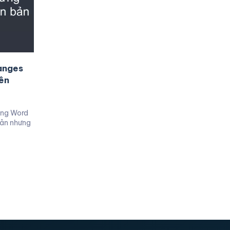
anges
rên
ong Word
bản nhưng