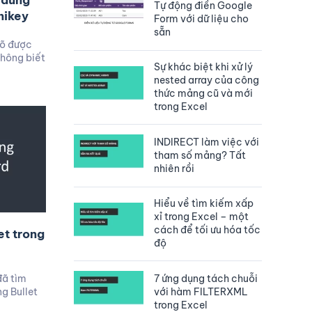
 dùng
Tự động điền Google
nikey
Form với dữ liệu cho
sẵn
gõ được
không biết
Sự khác biệt khi xử lý
nested array của công
thức mảng cũ và mới
trong Excel
INDIRECT làm việc với
tham số mảng? Tất
nhiên rồi
Hiểu về tìm kiếm xấp
xỉ trong Excel – một
cách để tối ưu hóa tốc
et trong
độ
đã tìm
7 ứng dụng tách chuỗi
g Bullet
với hàm FILTERXML
trong Excel