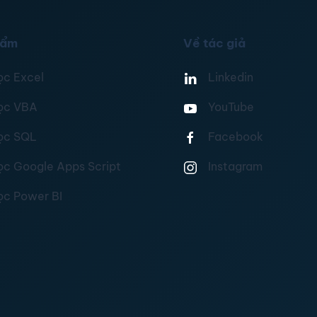
hẩm
Về tác giả
ọc Excel
Linkedin
ọc VBA
YouTube
ọc SQL
Facebook
ọc Google Apps Script
Instagram
ọc Power BI