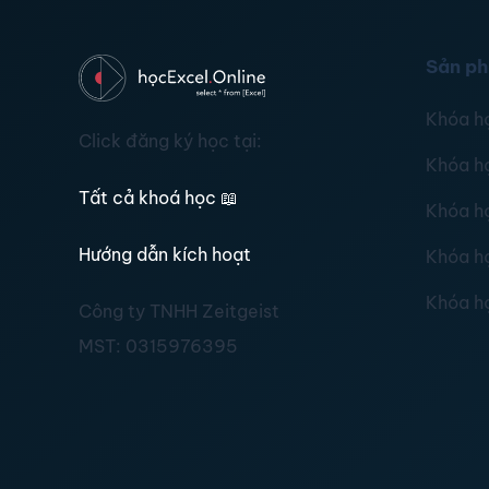
Sản p
Khóa h
Click đăng ký học tại:
Khóa h
Tất cả khoá học
📖
Khóa h
Hướng dẫn kích hoạt
Khóa h
Khóa h
Công ty TNHH Zeitgeist
MST:
0315976395