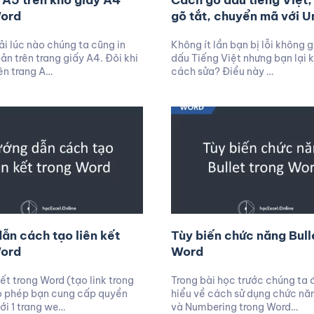
g A5 trên khổ giấy A4
Cách gõ dấu tiếng Việt,
Word
gõ tắt, chuyển mã với U
i lúc nào chúng ta cũng in
Không ít lần bạn bị lỗi không 
ản trên trang giấy A4. Đôi khi
dấu Tiếng Việt nhưng bạn lại 
rên trang A…
cách sửa? Điều này …
ẫn cách tạo liên kết
Tùy biến chức năng Bull
Word
Word
ết trong Word (tạo link trong
Trong bài học trước chúng ta 
o phép bạn cung cấp quyền
hiểu về cách sử dụng chức năn
tới 1 trang we…
và Numbering trong Word…