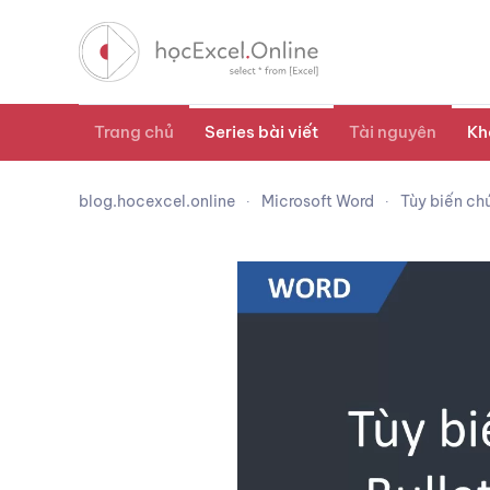
Trang chủ
Series bài viết
Tài nguyên
Kh
blog.hocexcel.online
Microsoft Word
Tùy biến ch