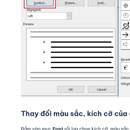
Thay đổi màu sắc, kích cỡ của
Bấm vào mục
Font
rồi lựa chọn kích cỡ, màu sắ