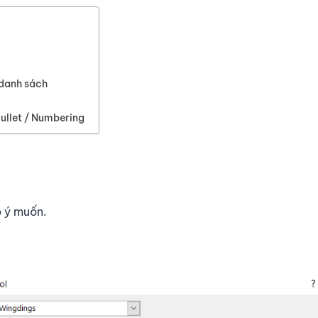
 danh sách
ullet / Numbering
o ý muốn.