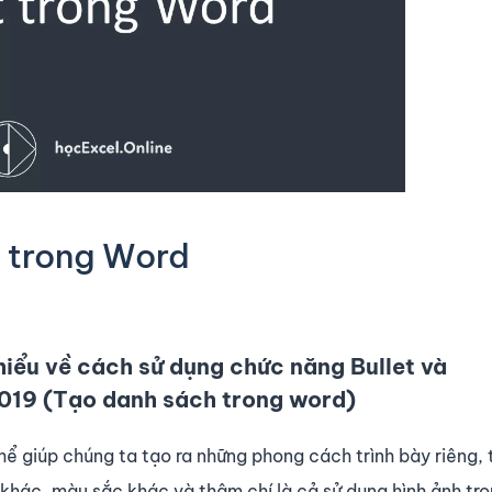
t trong Word
hiểu về cách sử dụng chức năng Bullet và
019 (Tạo danh sách trong word)
hể giúp chúng ta tạo ra những phong cách trình bày riêng,
 khác, màu sắc khác và thậm chí là cả sử dụng hình ảnh tr