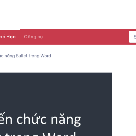
oá Học
Công cụ
ức năng Bullet trong Word