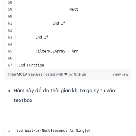
			Next
		End If
	End If
	FilterMCLArray = Arr
End Function
FilterMCLArray.bas
hosted with ❤ by
GitHub
view raw
Hàm này để đo thời gian khi ta gõ ký tự vào
textbox
Sub WaitFor(NumOfSeconds As Single)