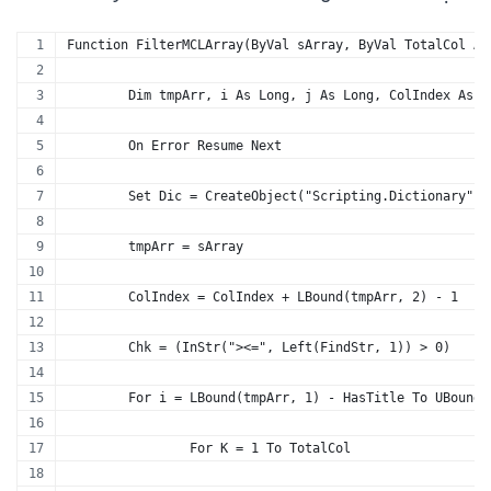
Function FilterMCLArray(ByVal sArray, ByVal TotalCol As
	Dim tmpArr, i As Long, j As Long, ColIndex As 
	On Error Resume Next
	Set Dic = CreateObject("Scripting.Dictionary")
	tmpArr = sArray
	ColIndex = ColIndex + LBound(tmpArr, 2) - 1
	Chk = (InStr("><=", Left(FindStr, 1)) > 0)
	For i = LBound(tmpArr, 1) - HasTitle To UBound(
		For K = 1 To TotalCol