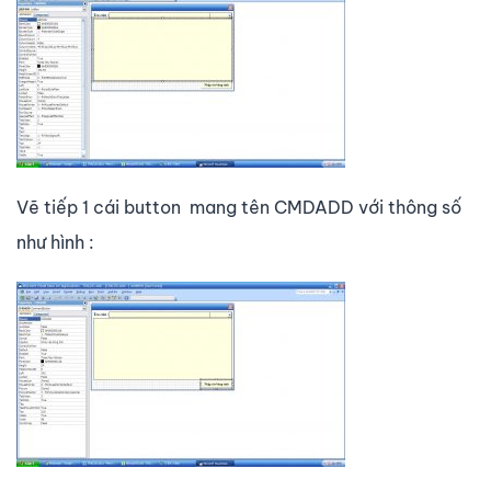
Vẽ tiếp 1 cái button mang tên CMDADD với thông số
như hình :