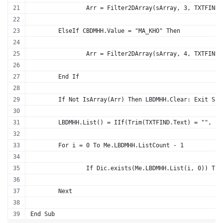
		Arr = Filter2DArray(sArray, 3, TXTFIND
	ElseIf CBDMHH.Value = "MA_KHO" Then
		Arr = Filter2DArray(sArray, 4, TXTFIND
	End If
	If Not IsArray(Arr) Then LBDMHH.Clear: Exit Sub
	LBDMHH.List() = IIf(Trim(TXTFIND.Text) = "", sA
	For i = 0 To Me.LBDMHH.ListCount - 1
		If Dic.exists(Me.LBDMHH.List(i, 0)) Th
	Next
End Sub