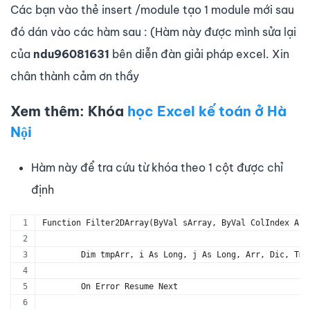
Các bạn vào thẻ insert /module tạo 1 module mới sau
đó dán vào các hàm sau : (Hàm này được mình sửa lại
của
ndu96081631
bên diễn đàn giải pháp excel. Xin
chân thành cảm ơn thầy
Xem thêm: Khóa
học Excel kế toán ở Hà
Nội
Hàm này để tra cứu từ khóa theo 1 cột được chỉ
định
Function Filter2DArray(ByVal sArray, ByVal ColIndex As 
	Dim tmpArr, i As Long, j As Long, Arr, Dic, Tm
	On Error Resume Next