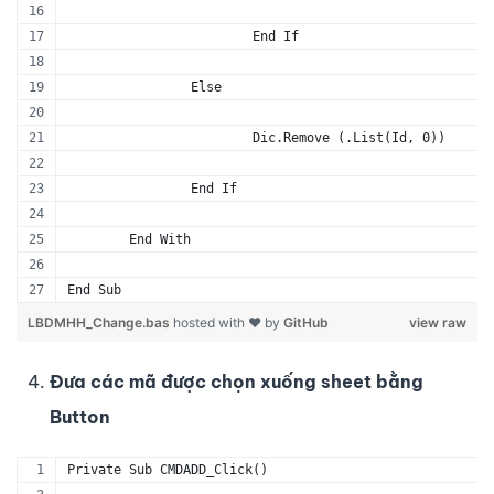
			End If
		Else
			Dic.Remove (.List(Id, 0))
		End If
	End With
End Sub
LBDMHH_Change.bas
hosted with ❤ by
GitHub
view raw
Đưa các mã được chọn xuống sheet bằng
Button
Private Sub CMDADD_Click()