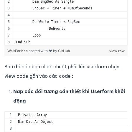
	Dim SngSec As Single
	SngSec = Timer + NumOfSeconds
	Do While Timer < SngSec	
		DoEvents
	Loop
End Sub
WaitFor.bas
hosted with ❤ by
GitHub
view raw
Sau đó các bạn click chuột phải lên userform chọn
view code gắn vào các code :
Nạp các đối tượng cần thiết khi Userform khởi
động
Private sArray
Dim Dic As Object