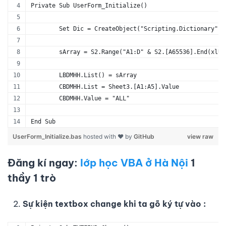
Private Sub UserForm_Initialize()
	Set Dic = CreateObject("Scripting.Dictionary")
	sArray = S2.Range("A1:D" & S2.[A65536].End(xlUp
	LBDMHH.List() = sArray
	CBDMHH.List = Sheet3.[A1:A5].Value
	CBDMHH.Value = "ALL"
End Sub
UserForm_Initialize.bas
hosted with ❤ by
GitHub
view raw
Đăng kí ngay:
lớp học VBA ở Hà Nội
1
thầy 1 trò
Sự kiện textbox change khi ta gõ ký tự vào :