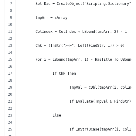
	Set Dic = CreateObject("Scripting.Dictionary")
	tmpArr = sArray
	ColIndex = ColIndex + LBound(tmpArr, 2) - 1
	Chk = (InStr("><=", Left(FindStr, 1)) > 0)
	For i = LBound(tmpArr, 1) - HasTitle To UBound(
		If Chk Then
			TmpVal = CDbl(tmpArr(i, ColInde
			If Evaluate(TmpVal & FindStr) 
		Else
			If InStr(UCase(tmpArr(i, ColI