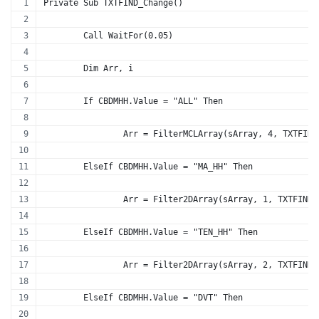
Private Sub TXTFIND_Change()
	Call WaitFor(0.05)
	Dim Arr, i
	If CBDMHH.Value = "ALL" Then
		Arr = FilterMCLArray(sArray, 4, TXTFIN
	ElseIf CBDMHH.Value = "MA_HH" Then
		Arr = Filter2DArray(sArray, 1, TXTFIND
	ElseIf CBDMHH.Value = "TEN_HH" Then
		Arr = Filter2DArray(sArray, 2, TXTFIND
	ElseIf CBDMHH.Value = "DVT" Then