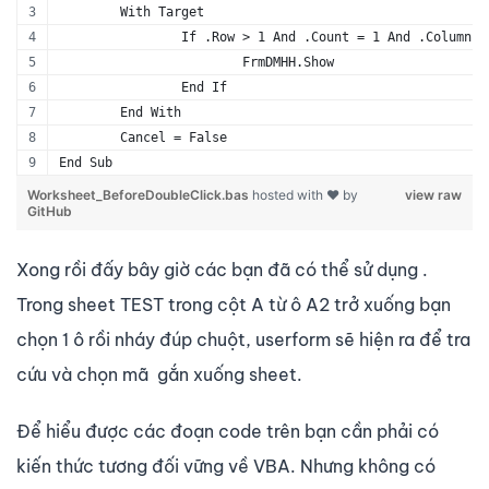
	With Target
			FrmDMHH.Show
		End If
	End With
	Cancel = False
End Sub
Worksheet_BeforeDoubleClick.bas
hosted with ❤ by
view raw
GitHub
Xong rồi đấy bây giờ các bạn đã có thể sử dụng .
Trong sheet TEST trong cột A từ ô A2 trở xuống bạn
chọn 1 ô rồi nháy đúp chuột, userform sẽ hiện ra để tra
cứu và chọn mã gắn xuống sheet.
Để hiểu được các đoạn code trên bạn cần phải có
kiến thức tương đối vững về VBA. Nhưng không có