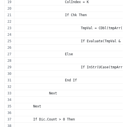
			ColIndex = K
			If Chk Then
				TmpVal = CDbl(tmpArr(i
				If Evaluate(TmpVal & 
			Else
				If InStr(UCase(tmpAr
			End If
		Next
	Next
	If Dic.Count > 0 Then