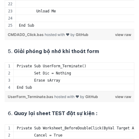
	Unload Me
End Sub
CMDADD_Click.bas
hosted with ❤ by
GitHub
view raw
Giải phóng bộ nhớ khi thoát form
Private Sub UserForm_Terminate()
	Set Dic = Nothing
	Erase sArray
End Sub
UserForm_Terminate.bas
hosted with ❤ by
GitHub
view raw
Quay lại sheet TEST đặt sự kiện :
Private Sub Worksheet_BeforeDoubleClick(ByVal Target As 
	Cancel = True