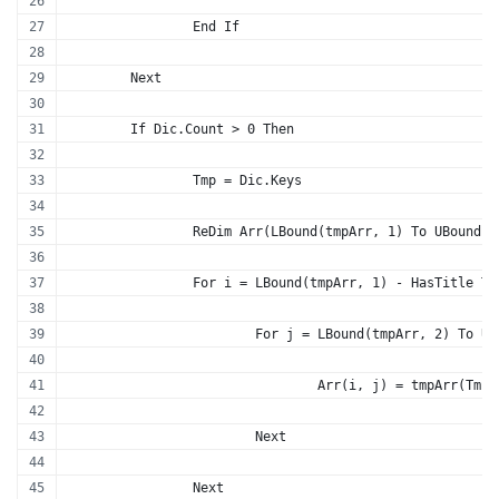
		End If
	Next
	If Dic.Count > 0 Then
		Tmp = Dic.Keys
		ReDim Arr(LBound(tmpArr, 1) To UBound
		For i = LBound(tmpArr, 1) - HasTitle T
			For j = LBound(tmpArr, 2) To U
				Arr(i, j) = tmpArr(T
			Next
		Next