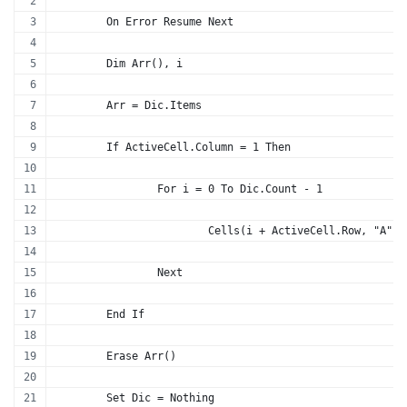
	On Error Resume Next
	Dim Arr(), i
	Arr = Dic.Items
	If ActiveCell.Column = 1 Then
		For i = 0 To Dic.Count - 1
			Cells(i + ActiveCell.Row, "A"
		Next
	End If
	Erase Arr()
	Set Dic = Nothing