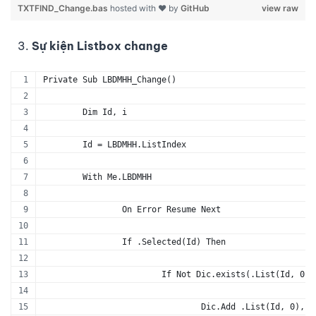
TXTFIND_Change.bas
hosted with ❤ by
GitHub
view raw
Sự kiện Listbox change
Private Sub LBDMHH_Change()
	Dim Id, i
	Id = LBDMHH.ListIndex
	With Me.LBDMHH
		On Error Resume Next
		If .Selected(Id) Then
			If Not Dic.exists(.List(Id, 0)
				Dic.Add .List(Id, 0)