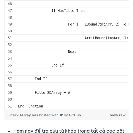
		If HasTitle Then
			For j = LBound(tmpArr, 2) To U
				Arr(LBound(tmpArr, 1
			Next
		End If
	End If
	Filter2DArray = Arr
End Function
Filter2DArray.bas
hosted with ❤ by
GitHub
view raw
Hàm này để tra cứu từ khóa trong tất cả các cột