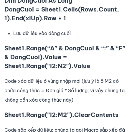
Dim DongCuoi As Long
DongCuoi = Sheet1.Cells(Rows.Count,
1).End(xlUp).Row + 1
Lưu dữ liệu vào dòng cuối
Sheet1.Range(“A” & DongCuoi & “:” & “F”
& DongCuoi).Value =
Sheet1.Range(“I2:N2”).Value
Code xóa dữ liệu ở vùng nhập mới (lưu ý là ô M2 có
chứa công thức = Đơn giá * Số lượng, vì vậy chúng ta
không cần xóa công thức này)
Sheet1.Range(“I2:M2”).ClearContents
Code sắp xếp dữ liệu: chúng ta gọi Macro sắp xếp đã