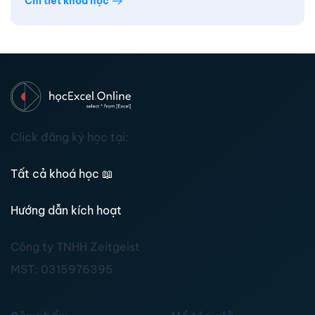
Chi tiết khóa học
Click đăng ký học tại:
Tất cả khoá học
📖
Hướng dẫn kích hoạt
Công ty TNHH Zeitgeist
MST:
0315976395