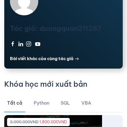
Tác giả: duongquan211287
·
·
·
Bài viết khác của cùng tác giả
Khóa học mới xuất bản
Tất cả
Python
SQL
VBA
3.000.000
VND
1.800.000
VND