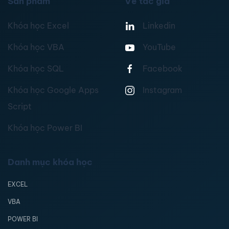
Sản phẩm
Về tác giả
Khóa học Excel
Linkedin
Khóa học VBA
YouTube
Khóa học SQL
Facebook
Khóa học Google Apps
Instagram
Script
Khóa học Power BI
Danh mục khóa học
EXCEL
VBA
POWER BI