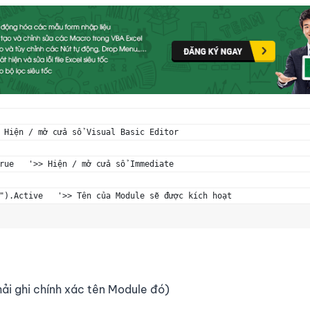
 Hiện / mở cửa sổ Visual Basic Editor
rue   '>> Hiện / mở cửa sổ Immediate
").Active   '>> Tên của Module sẽ được kích hoạt 
hải ghi chính xác tên Module đó)