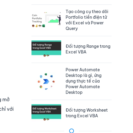
Tạo công cụ theo dõi
Portfolio tiền điện tử
với Excel và Power
Query
Đối tượng Range trong
Excel VBA
Power Automate
Desktop là gì, ứng
dụng thực tế của
Power Automate
Desktop
ng mở
hỉ với
Đối tượng Worksheet
trong Excel VBA