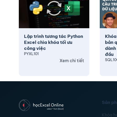
Lập trình tương tác Python
Khóa
Excel chìa khóa tối ưu
bản q
công việc
dành 
PYXL101
đầu
SQL10
Xem chi tiết
Sản p
Khóa h