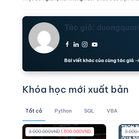
Tác giả: duongqua
·
·
·
Bài viết khác của cùng tác giả
Khóa học mới xuất bản
Tất cả
Python
SQL
VBA
3.000.000
VND
1.800.000
VND
3.000