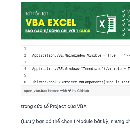
Application.VBE.MainWindow.Visible = True    '>>
Application.VBE.Windows("Immediate").Visible = T
ThisWorkbook.VBProject.VBCompoments("Module_Test
open_vbe.bas
hosted with ❤ by
GitHub
trong cửa sổ Project của VBA
(Lưu ý bạn có thể chọn 1 Module bất kỳ, nhưng p