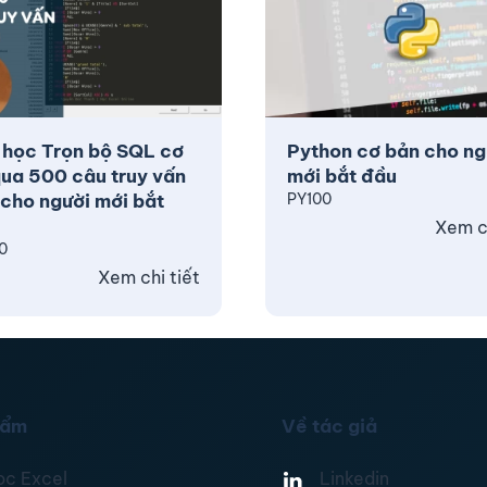
 học Trọn bộ SQL cơ
Python cơ bản cho ng
ua 500 câu truy vấn
mới bắt đầu
cho người mới bắt
PY100
Xem ch
0
Xem chi tiết
hẩm
Về tác giả
ọc Excel
Linkedin