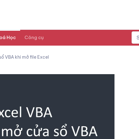
oá Học
Công cụ
ổ VBA khi mở file Excel