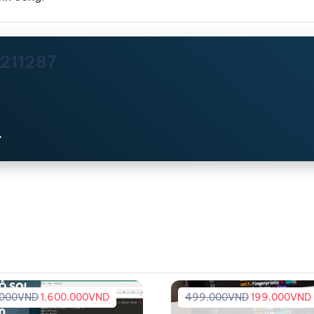
n211287
.000
VND
1.600.000
VND
499.000
VND
199.000
VND