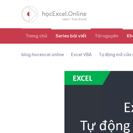
Trang chủ
Series bài viết
Tài nguyên
Kh
blog.hocexcel.online
Excel VBA
Tự động mở cửa s