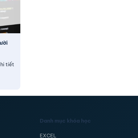
ười
i tiết
Danh mục khóa học
EXCEL