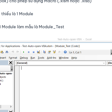
kbook) cho phép sử dụng Macro (.xlsm hoặc .xlsb)
 thiểu là 1 Module
a 1 Module làm mẫu là Module_Test