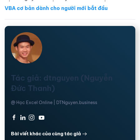
VBA cơ bản dành cho người mới bắt đầu
Tác giả: dtnguyen (Nguyễn
Đức Thanh)
@ Học Excel Online | DTNguyen.business
·
·
·
Bài viết khác của cùng tác giả