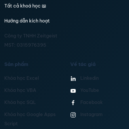
Tất cả khoá học
📖
Hướng dẫn kích hoạt
Công ty TNHH Zeitgeist
MST:
0315976395
Sản phẩm
Về tác giả
Khóa học Excel
Linkedin
Khóa học VBA
YouTube
Khóa học SQL
Facebook
Khóa học Google Apps
Instagram
Script