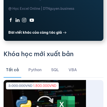
@ Học Excel Online | DTNguyen.business
·
·
·
Bài viết khác của cùng tác giả
Khóa học mới xuất bản
Tất cả
Python
SQL
VBA
3.000.000
VND
1.800.000
VND