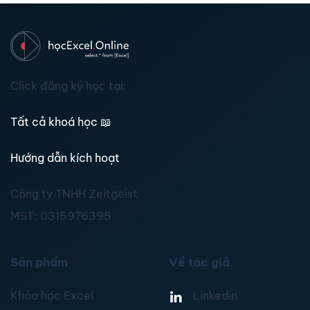
Click đăng ký học tại:
Tất cả khoá học
📖
Hướng dẫn kích hoạt
Công ty TNHH Zeitgeist
MST:
0315976395
Sản phẩm
Về tác giả
Khóa học Excel
Linkedin