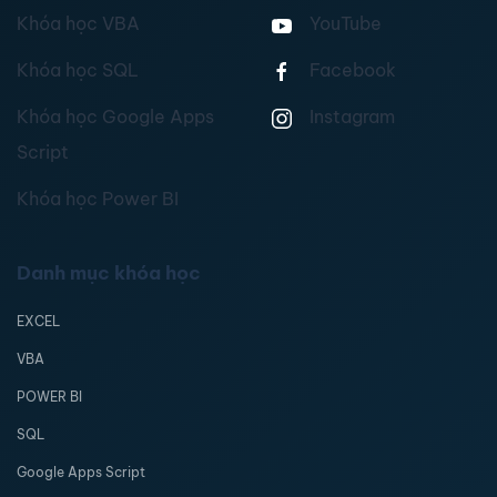
Khóa học VBA
YouTube
Khóa học SQL
Facebook
Khóa học Google Apps
Instagram
Script
Khóa học Power BI
Danh mục khóa học
EXCEL
VBA
POWER BI
SQL
Google Apps Script