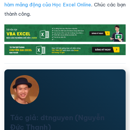
hàm mảng động của Học Excel Online
. Chúc các bạn
thành công.
Tác giả: dtnguyen (Nguyễn
Đức Thanh)