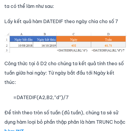
ta có thể làm như sau:
Lấy kết quả hàm DATEDIF theo ngày chia cho số 7
Công thức tại ô D2 cho chúng ta kết quả tính theo số
tuần giữa hai ngày: Từ ngày bắt đầu tới Ngày kết
thúc:
=DATEDIF(A2,B2,”d”)/7
Để tính theo tròn số tuần (đủ tuần), chúng ta sẽ sử
dụng hàm loại bỏ phần thập phân là hàm TRUNC hoặc