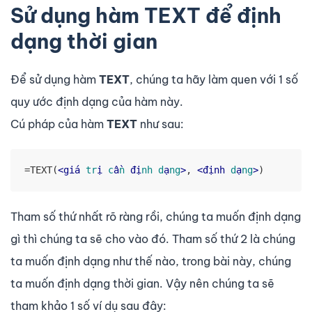
Sử dụng hàm TEXT để định
dạng thời gian
Để sử dụng hàm
TEXT
, chúng ta hãy làm quen với 1 số
quy ước định dạng của hàm này.
Cú pháp của hàm
TEXT
như sau:
=TEXT(
<
giá
tr
ị 
c
ầ
n
 đị
nh
d
ạ
ng
>
, 
<
định
d
ạ
ng
>
)
Tham số thứ nhất rõ ràng rồi, chúng ta muốn định dạng
gì thì chúng ta sẽ cho vào đó. Tham số thứ 2 là chúng
ta muốn định dạng như thế nào, trong bài này, chúng
ta muốn định dạng thời gian. Vậy nên chúng ta sẽ
tham khảo 1 số ví dụ sau đây: