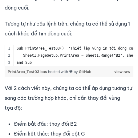
dòng cuối.
Tương tự như câu lệnh trên, chúng ta có thể sử dụng 1
cách khác để tìm dòng cuối:
Sub PrintArea_Test03()  'Thiết lập vùng in tới dòng cuối
   Sheet1.PageSetup.PrintArea = Sheet1.Range("B2", sheet
End Sub
PrintArea_Test03.bas
hosted with ❤ by
GitHub
view raw
Với 2 cách viết này, chúng ta có thể áp dụng tương tự
sang các trường hợp khác, chỉ cần thay đổi vùng
tọa độ:
Điểm bắt đầu: thay đổi B2
Điểm kết thúc: thay đổi cột G