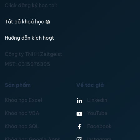
Click đăng ký học tại:
Tất cả khoá học
📖
Hướng dẫn kích hoạt
Công ty TNHH Zeitgeist
MST:
0315976395
Sản phẩm
Về tác giả
Khóa học Excel
Linkedin
Khóa học VBA
YouTube
Khóa học SQL
Facebook
Khóa học Google Apps
Instagram