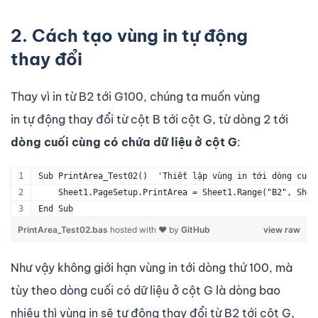
2. Cách tạo vùng in tự động
thay đổi
Thay vì in từ B2 tới G100, chúng ta muốn vùng
in tự động thay đổi từ cột B tới cột G, từ dòng 2 tới
dòng cuối cùng có chứa dữ liệu ở cột G
:
Sub PrintArea_Test02()  'Thiết lập vùng in tới dòng cuối
    Sheet1.PageSetup.PrintArea = Sheet1.Range("B2", Shee
End Sub
PrintArea_Test02.bas
hosted with ❤ by
GitHub
view raw
Như vậy không giới hạn vùng in tới dòng thứ 100, mà
tùy theo dòng cuối có dữ liệu ở cột G là dòng bao
nhiêu thì vùng in sẽ tự động thay đổi từ B2 tới cột G,