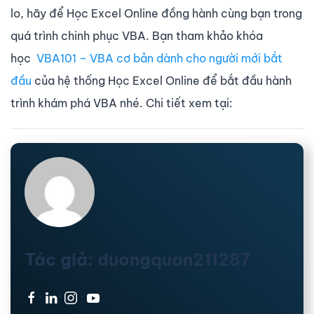
lo, hãy để Học Excel Online đồng hành cùng bạn trong
quá trình chinh phục VBA. Bạn tham khảo khóa
học
VBA101 – VBA cơ bản dành cho người mới bắt
đầu
của hệ thống Học Excel Online để bắt đầu hành
trình khám phá VBA nhé. Chi tiết xem tại:
Tác giả: duongquan211287
·
·
·