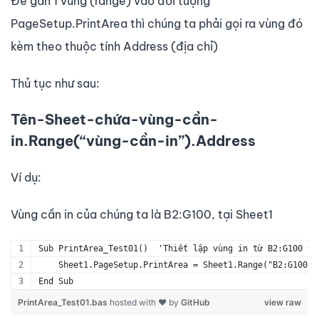
Để gán 1 vùng (range) vào đối tượng
PageSetup.PrintArea thì chúng ta phải gọi ra vùng đó
kèm theo thuộc tính Address (địa chỉ)
Thủ tục như sau:
Tên-Sheet-chứa-vùng-cần-
in.Range(“vùng-cần-in”).Address
Ví dụ:
Vùng cần in của chúng ta là B2:G100, tại Sheet1
Sub PrintArea_Test01()  'Thiết lập vùng in từ B2:G100 tạ
    Sheet1.PageSetup.PrintArea = Sheet1.Range("B2:G100")
End Sub
PrintArea_Test01.bas
hosted with ❤ by
GitHub
view raw