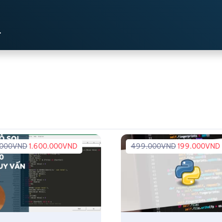
.000
VND
1.600.000
VND
499.000
VND
199.000
VND