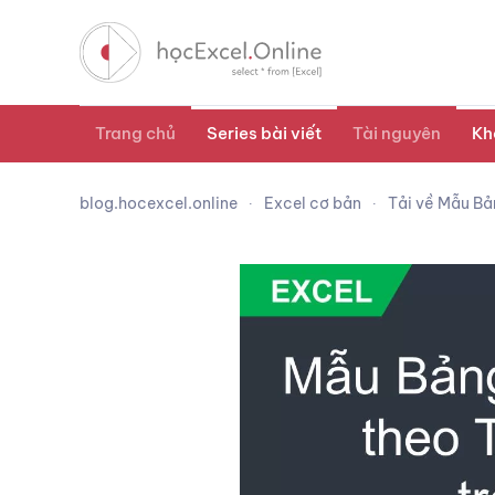
Trang chủ
Series bài viết
Tài nguyên
Kh
blog.hocexcel.online
Excel cơ bản
Tải về Mẫu Bả