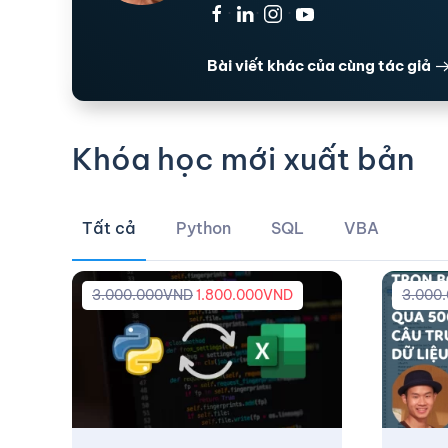
·
·
·
Bài viết khác của cùng tác giả
Khóa học mới xuất bản
Tất cả
Python
SQL
VBA
3.000.000
VND
1.800.000
VND
3.000