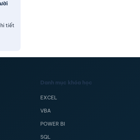
ười
i tiết
Danh mục khóa học
EXCEL
VBA
POWER BI
SQL