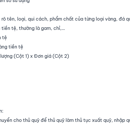
yển sổ sử dụng
 rõ tên, loại, qui cách, phẩm chất của từng loại vàng, đá q
 tiền tệ, thường là gam, chỉ,…
n tệ
àng tiền tệ
lượng (Cột 1) x Đơn giá (Cột 2)
n:
 chuyển cho thủ quỹ để thủ quỹ làm thủ tục xuất quỹ, nhập q