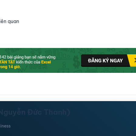
liên quan
(Nguyễn Đức Thanh)
iness