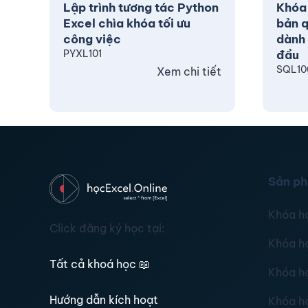
Lập trình tương tác Python
Khóa
Excel chìa khóa tối ưu
bản q
công việc
dành 
PYXL101
đầu
SQL10
Xem chi tiết
Sản p
Khóa h
Click đăng ký học tại:
Khóa h
Tất cả khoá học
📖
Khóa h
Hướng dẫn kích hoạt
Khóa h