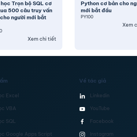
 học Trọn bộ SQL cơ
Python cơ bản cho ng
ua 500 câu truy vấn
mới bắt đầu
cho người mới bắt
PY100
Xem ch
0
Xem chi tiết
hẩm
Về tác giả
ọc Excel
Linkedin
ọc VBA
YouTube
ọc SQL
Facebook
ọc Google Apps Script
Instagram