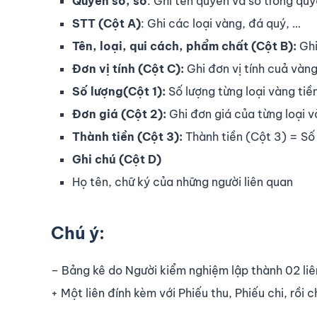
Quyển số, số
: Ghi tên quyển và số trong qu
STT (Cột A)
: Ghi các loại vàng, đá quý, …
Tên, loại, qui cách, phẩm chất (Cột B):
Ghi
Đơn vị tính (Cột C):
Ghi đơn vị tính cuả vàng
Số lượng(Cột 1):
Số lượng từng loại vàng tiề
Đơn giá (Cột 2):
Ghi đơn giá của từng loại v
Thành tiền (Cột 3):
Thành tiền (Cột 3) = Số 
Ghi chú (Cột D)
Họ tên, chữ ký của những người liên quan
Chú ý:
– Bảng kê do Người kiểm nghiệm lập thành 02 liê
+ Một liên đính kèm với Phiếu thu, Phiếu chi, rồi