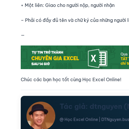
+ Một liên: Giao cho người nộp, người nhận
– Phải có đầy đủ tên và chữ ký của những người 
—
Chúc các bạn học tốt cùng Học Excel Online!
Tác giả: dtnguyen 
@ Học Excel Online | DTNguyen.bus