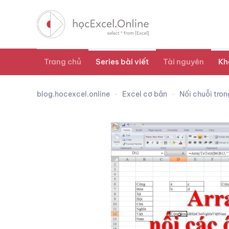
Trang chủ
Series bài viết
Tài nguyên
Kh
blog.hocexcel.online
Excel cơ bản
Nối chuỗi tron