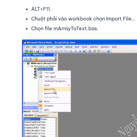
ALT+F11.
Chuột phải vào workbook chọn Import File…
Chọn file mArrayToText.bas.