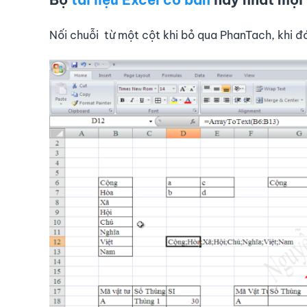
Nối chuỗi từ một cột khi bỏ qua PhanTach, khi đó