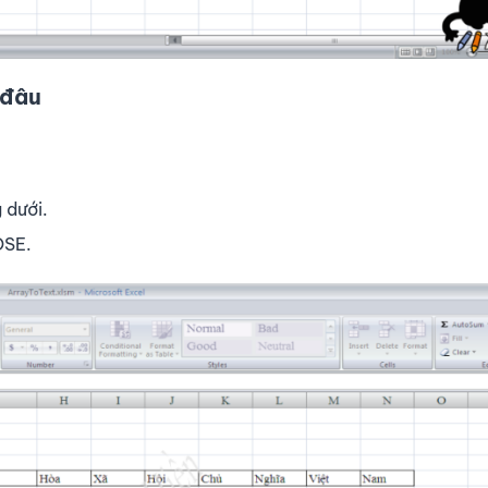
 đâu
 dưới.
OSE.