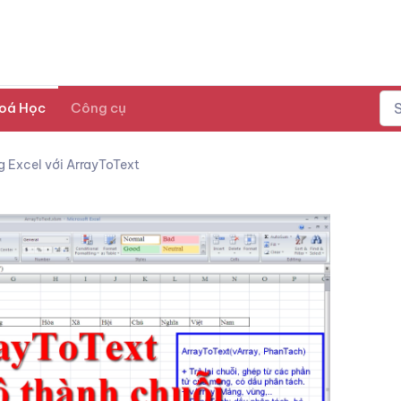
oá Học
Công cụ
g Excel với ArrayToText