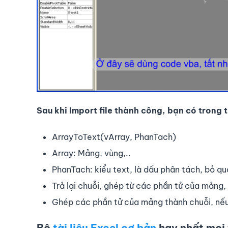
Sau khi Import file thành công, bạn có trong
ArrayToText(vArray, PhanTach)
Array: Mảng, vùng,..
PhanTach: kiểu text, là dấu phân tách, bỏ qua
Trả lại chuỗi, ghép từ các phần tử của mảng,
Ghép các phần tử của mảng thành chuỗi, nếu ô 
Bộ
tài liệu Excel cơ bản
hay nhất mọi 