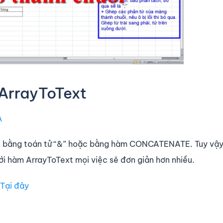
 ArrayToText
A
ện bằng toán tử “&” hoặc bằng hàm CONCATENATE. Tuy vậy 
Với hàm ArrayToText mọi việc sẽ đơn giản hơn nhiều.
Tại đây