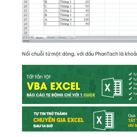
Nối chuỗi từ một dòng, với dấu PhanTach là khoả