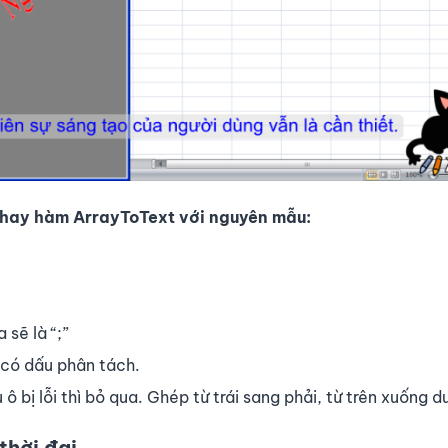
 thay hàm ArrayToText với nguyên mẫu:
 sẽ là “;”
 có dấu phân tách.
bị lỗi thì bỏ qua. Ghép từ trái sang phải, từ trên xuống dư
thời đại