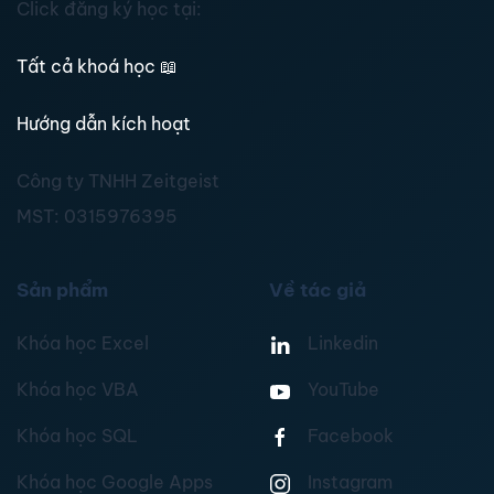
Click đăng ký học tại:
Tất cả khoá học
📖
Hướng dẫn kích hoạt
Công ty TNHH Zeitgeist
MST:
0315976395
Sản phẩm
Về tác giả
Khóa học Excel
Linkedin
Khóa học VBA
YouTube
Khóa học SQL
Facebook
Khóa học Google Apps
Instagram