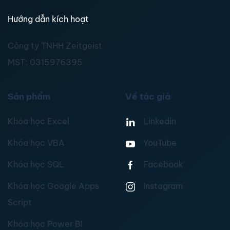
Hướng dẫn kích hoạt
Công ty TNHH Zeitgeist
MST:
0315976395
Sản phẩm
Về tác giả
Khóa học Excel
Linkedin
Khóa học VBA
YouTube
Khóa học SQL
Facebook
Khóa học Google Apps
Instagram
Script
Khóa học Power BI