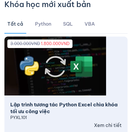
Khóa học mới xuất bản
Tất cả
Python
SQL
VBA
3.000.000
VND
1.800.000
VND
Lập trình tương tác Python Excel chìa khóa
tối ưu công việc
PYXL101
Xem chi tiết