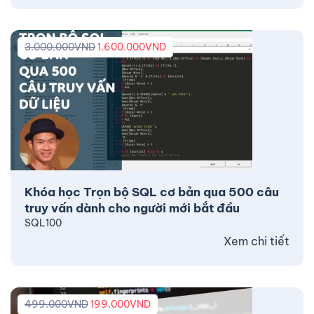
3.000.000
VND
1.600.000
VND
Khóa học Trọn bộ SQL cơ bản qua 500 câu
truy vấn dành cho người mới bắt đầu
SQL100
Xem chi tiết
499.000
VND
199.000
VND