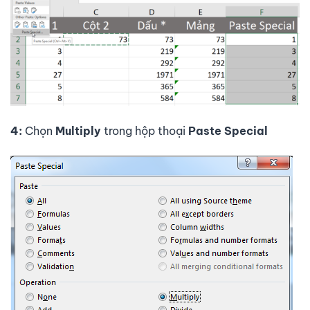
4:
Chọn
Multiply
trong hộp thoại
Paste Special