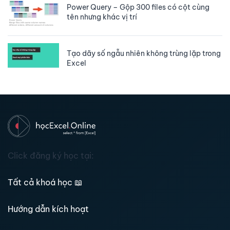
Power Query – Gộp 300 files có cột cùng
tên nhưng khác vị trí
Tạo dãy số ngẫu nhiên không trùng lặp trong
Excel
Click đăng ký học tại:
Tất cả khoá học
📖
Hướng dẫn kích hoạt