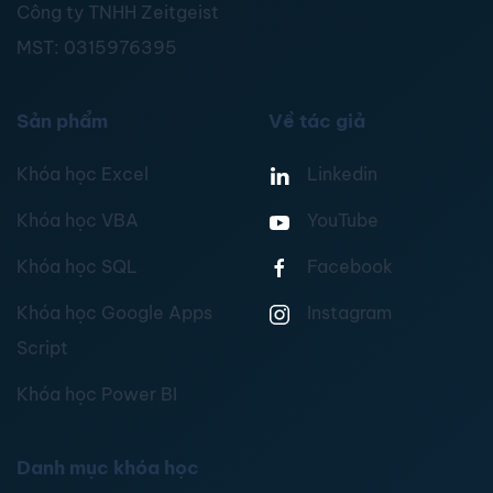
Công ty TNHH Zeitgeist
MST:
0315976395
Sản phẩm
Về tác giả
Khóa học Excel
Linkedin
Khóa học VBA
YouTube
Khóa học SQL
Facebook
Khóa học Google Apps
Instagram
Script
Khóa học Power BI
Danh mục khóa học