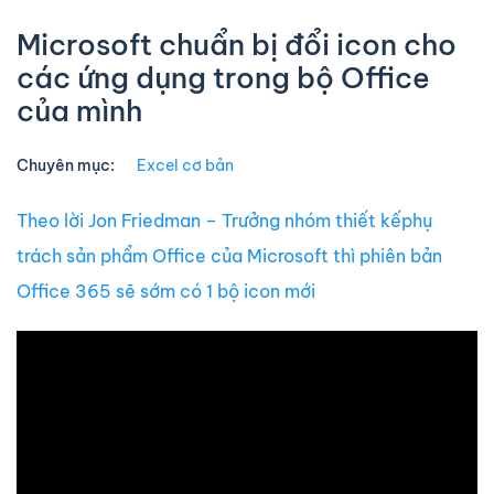
Microsoft chuẩn bị đổi icon cho
các ứng dụng trong bộ Office
của mình
Chuyên mục:
Excel cơ bản
Theo lời Jon Friedman – Trưởng nhóm thiết kếphụ
trách sản phẩm Office của Microsoft thì phiên bản
Office 365 sẽ sớm có 1 bộ icon mới