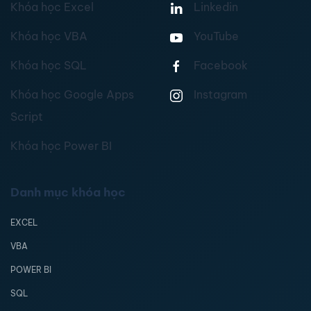
Khóa học Excel
Linkedin
Khóa học VBA
YouTube
Khóa học SQL
Facebook
Khóa học Google Apps
Instagram
Script
Khóa học Power BI
Danh mục khóa học
EXCEL
VBA
POWER BI
SQL