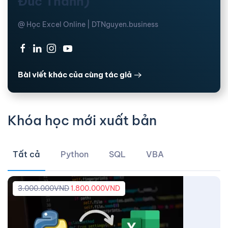
Đức Thanh)
@ Học Excel Online | DTNguyen.business
·
·
·
Bài viết khác của cùng tác giả
Khóa học mới xuất bản
Tất cả
Python
SQL
VBA
3.000.000
VND
1.800.000
VND