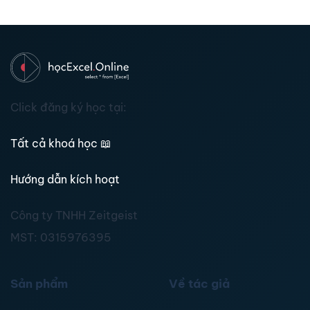
Click đăng ký học tại:
Tất cả khoá học
📖
Hướng dẫn kích hoạt
Công ty TNHH Zeitgeist
MST:
0315976395
Sản phẩm
Về tác giả