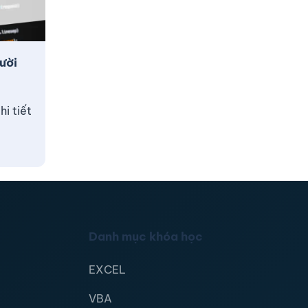
ười
i tiết
Danh mục khóa học
EXCEL
VBA