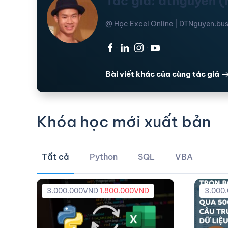
Tác giả: dtnguyen 
@ Học Excel Online | DTNguyen.bus
·
·
·
Bài viết khác của cùng tác giả
Khóa học mới xuất bản
Tất cả
Python
SQL
VBA
3.000.000
VND
1.800.000
VND
3.000