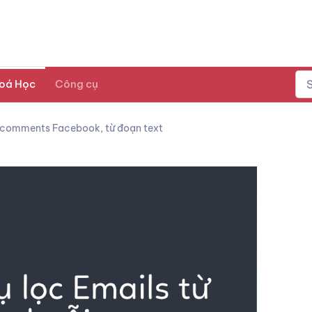
oá Học
Công cụ
 comments Facebook, từ đoạn text