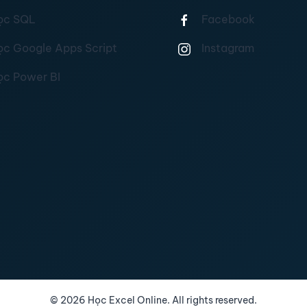
ọc SQL
Facebook
ọc Google Apps Script
Instagram
ọc Power BI
©
2026
Học Excel Online. All rights reserved.