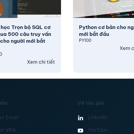
 học Trọn bộ SQL cơ
Python cơ bản cho ng
ua 500 câu truy vấn
mới bắt đầu
cho người mới bắt
PY100
Xem ch
0
Xem chi tiết
hẩm
Về tác giả
ọc Excel
Linkedin
ọc VBA
YouTube