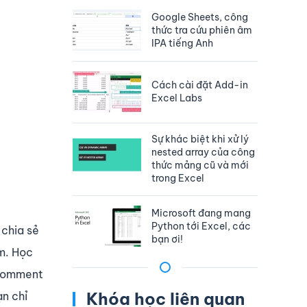
Google Sheets, công
thức tra cứu phiên âm
IPA tiếng Anh
Cách cài đặt Add-in
Excel Labs
Sự khác biệt khi xử lý
nested array của công
thức mảng cũ và mới
trong Excel
Microsoft đang mang
Python tới Excel, các
 chia sẻ
bạn ơi!
àm. Học
 comment
Khóa học liên quan
ạn chỉ