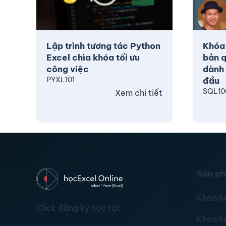
Lập trình tương tác Python
Khóa
Excel chìa khóa tối ưu
bản q
công việc
dành 
PYXL101
đầu
SQL10
Xem chi tiết
Sản p
Khóa h
Click đăng ký học tại:
Khóa h