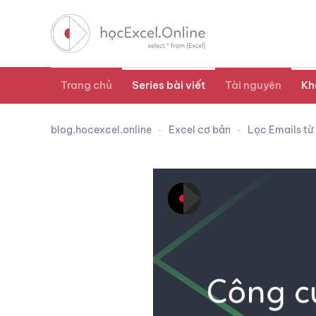
Trang chủ
Series bài viết
Tài nguyên
Kh
blog.hocexcel.online
Excel cơ bản
Lọc Emails từ