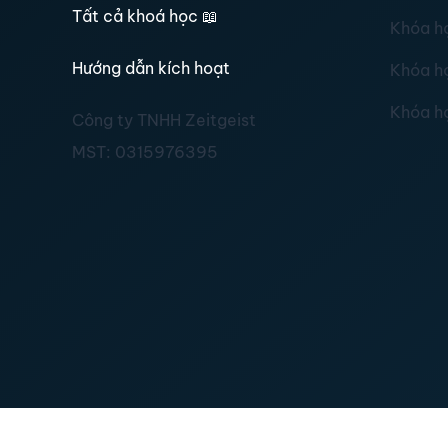
Tất cả khoá học
📖
Khóa h
Hướng dẫn kích hoạt
Khóa h
Khóa h
Công ty TNHH Zeitgeist
MST:
0315976395