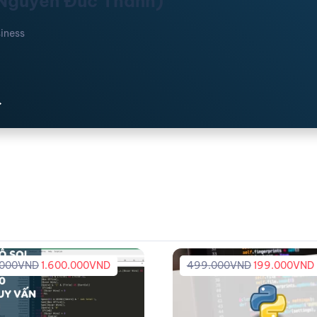
(Nguyễn Đức Thanh)
iness
.000
VND
1.600.000
VND
499.000
VND
199.000
VND