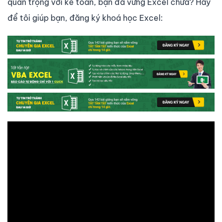
quan trọng với kế toán, bạn đã vững Excel chưa? Hãy
để tôi giúp bạn, đăng ký khoá học Excel: