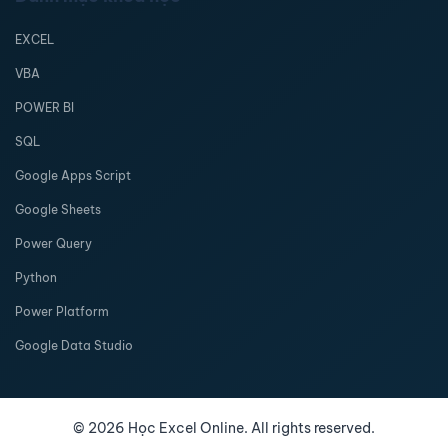
EXCEL
VBA
POWER BI
SQL
Google Apps Script
Google Sheets
Power Query
Python
Power Platform
Google Data Studio
©
2026
Học Excel Online. All rights reserved.