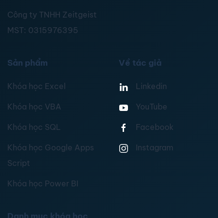
Công ty TNHH Zeitgeist
MST:
0315976395
Sản phẩm
Về tác giả
Khóa học Excel
Linkedin
Khóa học VBA
YouTube
Khóa học SQL
Facebook
Khóa học Google Apps
Instagram
Script
Khóa học Power BI
Danh mục khóa học