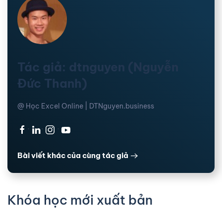
Tác giả: dtnguyen (Nguyễn
Đức Thanh)
@ Học Excel Online | DTNguyen.business
·
·
·
Bài viết khác của cùng tác giả
Khóa học mới xuất bản