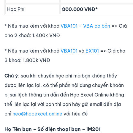
Học Phí
800.000 VNĐ*
* Nếu mua kèm với khoá
VBA101 – VBA cơ bản
=> Giá
cho 2 khoá: 1.400k VNĐ
* Nếu mua kèm với khoá
VBA101
và
EX101
=> Giá cho
3 khoá: 1.800k VNĐ
Chú ý
: sau khi chuyển học phí mà bạn không thấy
được liên lạc lại, có thể phần nội dung chuyển khoản
bị sai lệch thông tin dẫn đến Học Excel Online không
thể liên lạc lại với bạn thì bạn hãy gửi email đến địa
chỉ
heo@hocexcel.online
với tiêu đề
Họ Tên bạn – Số điện thoại bạn – IM201