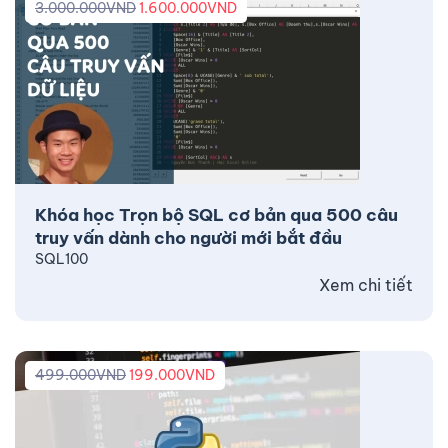
3.000.000
VND
1.600.000
VND
Khóa học Trọn bộ SQL cơ bản qua 500 câu
truy vấn dành cho người mới bắt đầu
SQL100
Xem chi tiết
499.000
VND
199.000
VND