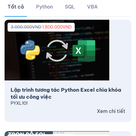
Tất cả
Python
SQL
VBA
3.000.000
VND
1.800.000
VND
Lập trình tương tác Python Excel chìa khóa
tối ưu công việc
PYXL101
Xem chi tiết