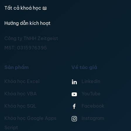
Tất cả khoá học
📖
Hướng dẫn kích hoạt
Công ty TNHH Zeitgeist
MST:
0315976395
Sản phẩm
Về tác giả
Khóa học Excel
Linkedin
Khóa học VBA
YouTube
Khóa học SQL
Facebook
Khóa học Google Apps
Instagram
Script