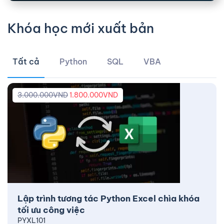
Khóa học mới xuất bản
Tất cả
Python
SQL
VBA
3.000.000
VND
1.800.000
VND
Lập trình tương tác Python Excel chìa khóa
tối ưu công việc
PYXL101