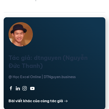
Tác giả: dtnguyen (Nguyễn
Đức Thanh)
@ Học Excel Online | DTNguyen.business
·
·
·
Bài viết khác của cùng tác giả