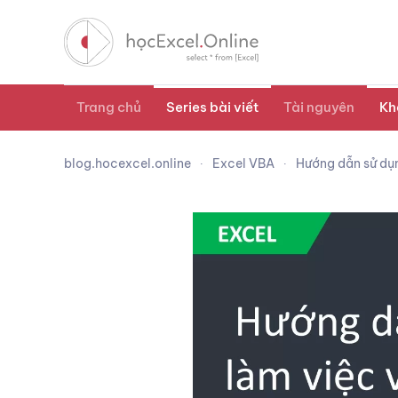
Trang chủ
Series bài viết
Tài nguyên
Kh
blog.hocexcel.online
Excel VBA
Hướng dẫn sử dụn