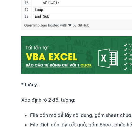
    sFil=Dir
Loop
End Sub
OpenImp.bas
hosted with ❤ by
GitHub
* Lưu ý
:
Xác định rõ 2 đối tượng:
File cần mở để lấy nội dung, gồm sheet chứa
File đích cần lấy kết quả, gồm Sheet chứa k