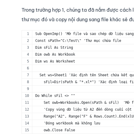
Trong trường hợp 1, chúng ta đã nắm được cách lấ
thư mục đó và copy nội dung sang file khác sẽ đ
Sub OpenImp() 'Mở file và sao chép dữ liệu sang
Const sPath="C:\Test\" 'Thư mục chứa file
Dim sFil As String
Dim owb As Workbook
Dim ws As Worksheet
  Set ws=Sheet1 'Xác định tên Sheet chứa kết qu
    sFil=Dir(sPath & "*.xl*") 'Xác định loại fi
Do While sFil <> ""
    Set owb=Workbooks.Open(sPath & sFil)  'Mở f
    'Copy vùng dữ liệu từ A2 đến dòng cuối cột 
    Range("A2", Range("F" & Rows.Count).End(xlU
    'Đóng workbook mà không lưu    
    owb.Close False