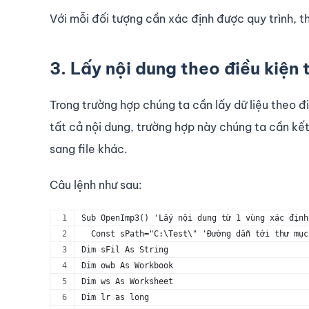
Với mỗi đối tượng cần xác định được quy trình, th
3. Lấy nội dung theo điều kiện
Trong trường hợp chúng ta cần lấy dữ liệu theo đi
tất cả nội dung, trường hợp này chúng ta cần kết
sang file khác.
Câu lệnh như sau:
Sub OpenImp3() 'Lấy nội dung từ 1 vùng xác định
  Const sPath="C:\Test\" 'Đường dẫn tới thư mục
Dim sFil As String
Dim owb As Workbook
Dim ws As Worksheet
Dim lr as long