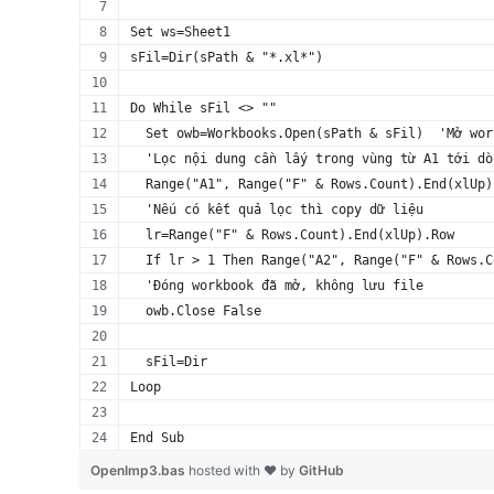
Set ws=Sheet1
sFil=Dir(sPath & "*.xl*") 
Do While sFil <> ""
  Set owb=Workbooks.Open(sPath & sFil)  'Mở wor
  'Lọc nội dung cần lấy trong vùng từ A1 tới dò
  Range("A1", Range("F" & Rows.Count).End(xlUp)
  'Nếu có kết quả lọc thì copy dữ liệu
  lr=Range("F" & Rows.Count).End(xlUp).Row
  If lr > 1 Then Range("A2", Range("F" & Rows.C
  'Đóng workbook đã mở, không lưu file
  owb.Close False
  sFil=Dir
Loop
End Sub
OpenImp3.bas
hosted with ❤ by
GitHub