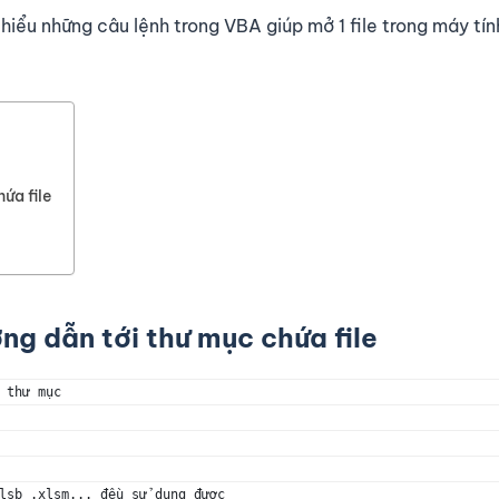
hiểu những câu lệnh trong VBA giúp mở 1 file trong máy tí
ứa file
ờng dẫn tới thư mục chứa file
 thư mục
lsb .xlsm... đều sử dụng được