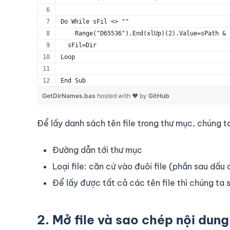
Do While sFil <> ""
    Range("D65536").End(xlUp)(2).Value=sPath & 
  sFil=Dir
Loop
End Sub
GetDirNames.bas
hosted with ❤ by
GitHub
Để lấy danh sách tên file trong thư mục, chúng t
Đường dẫn tới thư mục
Loại file: căn cứ vào đuôi file (phần sau dấu 
Để lấy được tất cả các tên file thì chúng ta s
2. Mở file và sao chép nội dung