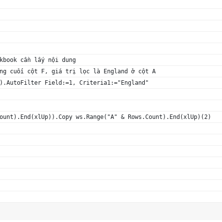
kbook cần lấy nội dung
ng cuối cột F, giá trị lọc là England ở cột A
).AutoFilter Field:=1, Criteria1:="England"
ount).End(xlUp)).Copy ws.Range("A" & Rows.Count).End(xlUp)(2)