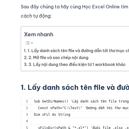
Sau đây chúng ta hãy cùng Học Excel Online tìm 
cách tự động:
Xem nhanh
1. Lấy danh sách tên file và đường dẫn tới thư mục ch
2. Mở file và sao chép nội dung
3. Lấy nội dung theo điều kiện từ 1 workbook khác
1. Lấy danh sách tên file và đư
Sub GetDirNames() 'Lấy danh sách tên file trong
  Const sPath="C:\Test\" 'Đường dẫn tới thư mục
Dim sFil As String
  sFil=Dir(sPath & "*.xl*") 'đuôi file .xlsx .x