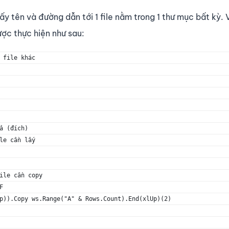
y tên và đường dẫn tới 1 file nằm trong 1 thư mục bất kỳ.
ược thực hiện như sau:
 file khác
ả (đích)
le cần lấy
ile cần copy
F
p)).Copy ws.Range("A" & Rows.Count).End(xlUp)(2) 