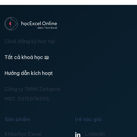
Click đăng ký học tại:
Tất cả khoá học
📖
Hướng dẫn kích hoạt
Công ty TNHH Zeitgeist
MST:
0315976395
Sản phẩm
Về tác giả
Khóa học Excel
Linkedin