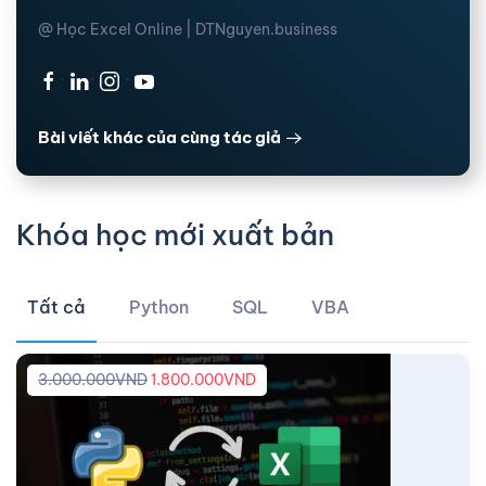
@ Học Excel Online | DTNguyen.business
·
·
·
Bài viết khác của cùng tác giả
Khóa học mới xuất bản
Tất cả
Python
SQL
VBA
3.000.000
VND
1.800.000
VND