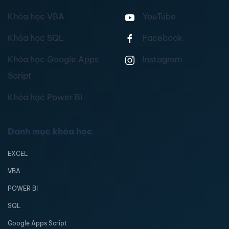
Khóa học VBA
YouTube
Khóa học SQL
Facebook
Khóa học Google Apps
Instagram
Script
Khóa học Power BI
Danh mục khóa học
EXCEL
VBA
POWER BI
SQL
Google Apps Script