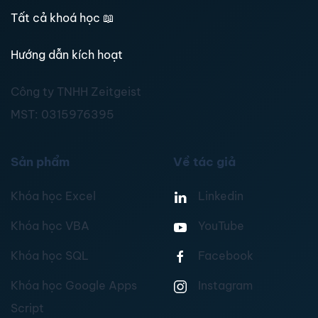
Tất cả khoá học
📖
Hướng dẫn kích hoạt
Công ty TNHH Zeitgeist
MST:
0315976395
Sản phẩm
Về tác giả
Khóa học Excel
Linkedin
Khóa học VBA
YouTube
Khóa học SQL
Facebook
Khóa học Google Apps
Instagram
Script