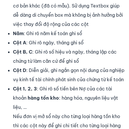
cơ bản khác (đã có mẫu). Sử dụng Textbox giúp
dễ dàng di chuyển box mà không bị ảnh hưởng bởi
việc thay đổi độ rộng của các cột
Năm
: Ghi rõ năm kế toán ghi sổ
Cột A
: Ghi rõ ngày, tháng ghi sổ
Cột B, C
: Ghi rõ số hiệu và ngày, tháng lập các
chứng từ làm căn cứ để ghi sổ
Cột D
: Diễn giải, ghi ngắn gọn nội dung của nghiệp
vụ kinh tế tài chính phát sinh của chứng từ kế toán
Cột 1, 2, 3
: Ghi rõ số tiền bên Nợ của các tài
khoản
hàng tồn kho
: hàng hóa, nguyên liệu vật
liệu, …
Nếu đơn vị mở sổ này cho từng loại hàng tồn kho
thì các cột này để ghi chi tiết cho từng loại hàng