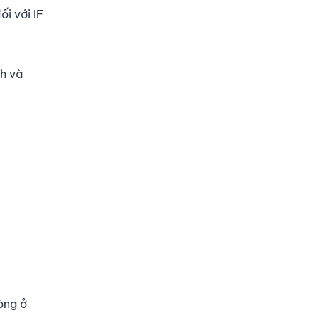
i với IF
nh và
dòng ở