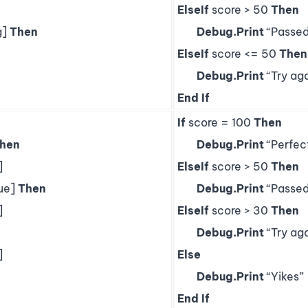
ElseIf
score > 50
Then
g]
Then
Debug.Print
“Passed
ElseIf
score <= 50
Then
Debug.Print
“Try aga
End
If
If
score = 100
Then
hen
Debug.Print
“Perfec
]
ElseIf
score > 50
Then
rue]
Then
Debug.Print
“Passed
]
ElseIf
score > 30
Then
Debug.Print
“Try aga
]
Else
Debug.Print
“Yikes”
End
If