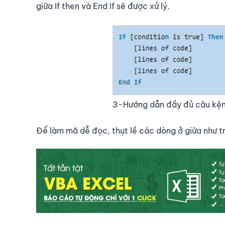
giữa If then và End If sẽ được xử lý.
3-Hướng dẫn đầy đủ câu kện
Để làm mã dễ đọc, thụt lề các dòng ở giữa như t