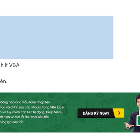
h If VBA
rên.