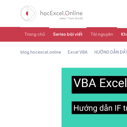
Trang chủ
Series bài viết
Tài nguyên
Kh
blog.hocexcel.online
Excel VBA
HƯỚNG DẪN ĐẦY