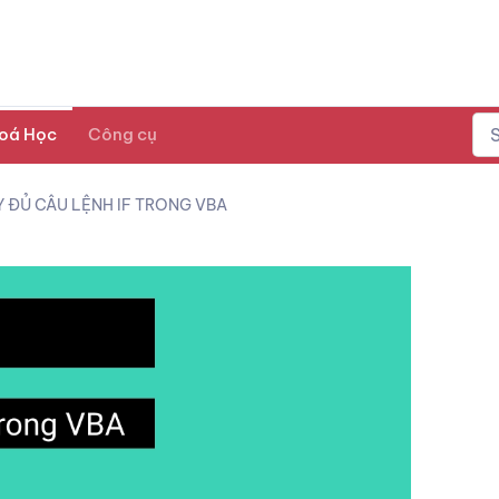
oá Học
Công cụ
 ĐỦ CÂU LỆNH IF TRONG VBA