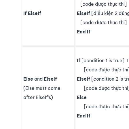
[code được thực thi]
If ElseIf
ElseIf
[điều kiện 2 đún
[code được thực thi]
End
If
If
[condition 1 is true]
T
[code được thực thi
Else
and
ElseIf
ElseIf
[condition 2 is t
(Else must come
[code được thực thi
after ElseIf’s)
Else
[code được thực thi
End
If