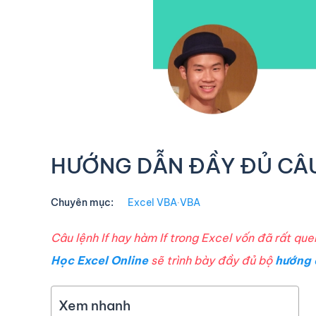
HƯỚNG DẪN ĐẦY ĐỦ CÂU
Chuyên mục:
Excel VBA
∙
VBA
Câu lệnh If hay hàm If trong Excel vốn đã rất qu
Học Excel Online
sẽ trình bày đầy đủ bộ
hướng 
Xem nhanh