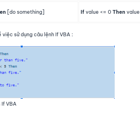
en
[do something]
If
value <= 0
Then
value
việc sử dụng câu lệnh If VBA :
 If VBA