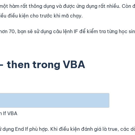
một hàm rất thông dụng và được ứng dụng rất nhiều. Còn đố
ều điều kiện cho trước khi mã chạy.
hơn 70, bạn sẽ sử dụng câu lệnh IF để kiểm tra từng học si
 – then trong VBA
 If VBA
ử dụng End If phù hợp. Khi điều kiện đánh giá là true, các 