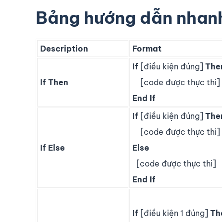
Bảng hướng dẫn nhan
Description
Format
If
[điều kiện đúng]
The
If Then
[code được thực thi]
End
If
If
[điều kiện đúng]
The
[code được thực thi]
If Else
Else
[code được thực thi]
End
If
If
[điều kiện 1 đúng]
Th