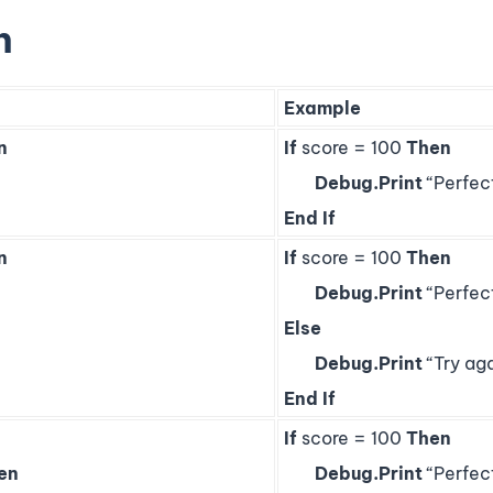
h
Example
n
If
score = 100
Then
Debug.Print
“Perfec
End
If
n
If
score = 100
Then
Debug.Print
“Perfec
Else
Debug.Print
“Try aga
End
If
If
score = 100
Then
en
Debug.Print
“Perfec