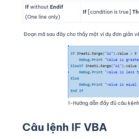
If
without
Endif
If
[condition is true]
Th
(One line only)
Đoạn mã sau đây cho thấy một ví dụ đơn giản về 
1-Hướng dẫn đầy đủ câu kệnh
Câu lệnh IF VBA