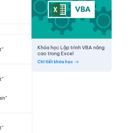
Khóa học Lập trình VBA nâng
t”
cao trong Excel
Chi tiết khóa học
t”
in”
t”