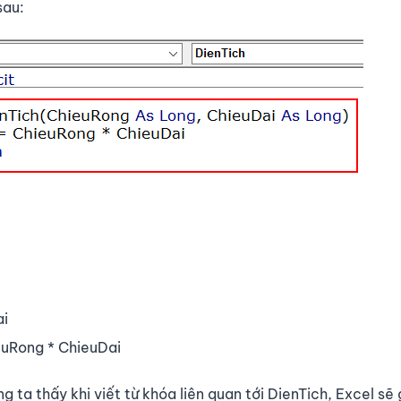
sau:
ai
ieuRong * ChieuDai
g ta thấy khi viết từ khóa liên quan tới DienTich, Excel sẽ 