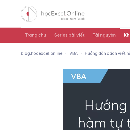
Trang chủ
Series bài viết
Tài nguyên
Kh
blog.hocexcel.online
VBA
Hướng dẫn cách viết h