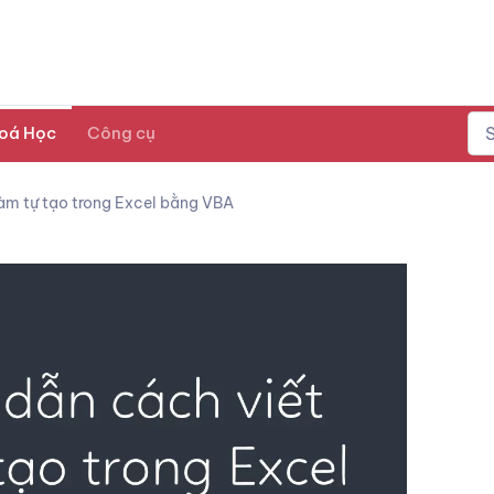
oá Học
Công cụ
àm tự tạo trong Excel bằng VBA