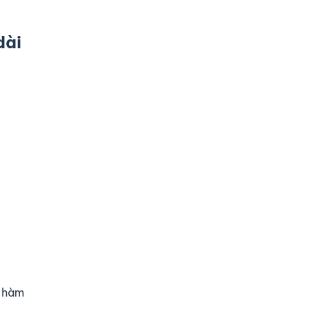
dài
n hàm