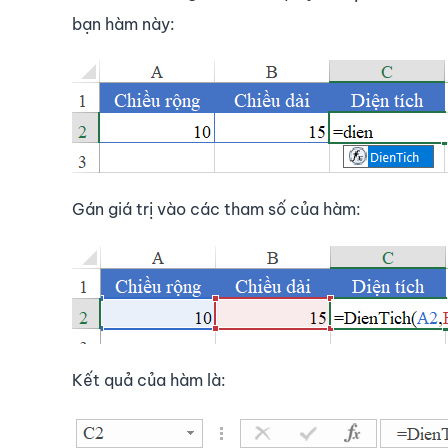
bạn hàm này:
Gán giá trị vào các tham số của hàm:
Kết quả của hàm là: