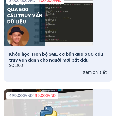
3.000.000
VND
1.600.000
VND
Khóa học Trọn bộ SQL cơ bản qua 500 câu
truy vấn dành cho người mới bắt đầu
SQL100
Xem chi tiết
499.000
VND
199.000
VND