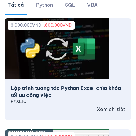
Tất cả
Python
SQL
VBA
3.000.000
VND
1.800.000
VND
Lập trình tương tác Python Excel chìa khóa
tối ưu công việc
PYXL101
Xem chi tiết