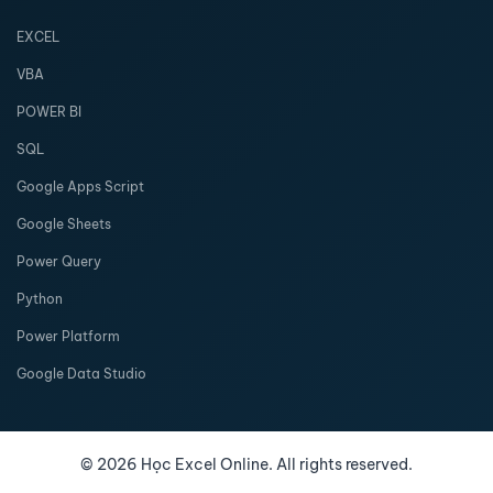
EXCEL
VBA
POWER BI
SQL
Google Apps Script
Google Sheets
Power Query
Python
Power Platform
Google Data Studio
©
2026
Học Excel Online. All rights reserved.