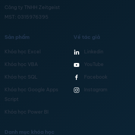
Công ty TNHH Zeitgeist
MST:
0315976395
Sản phẩm
Về tác giả
Khóa học Excel
Linkedin
Khóa học VBA
YouTube
Khóa học SQL
Facebook
Khóa học Google Apps
Instagram
Script
Khóa học Power BI
Danh mục khóa học