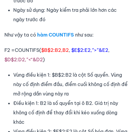
trước đó
Ngày sử dụng: Ngày kiểm tra phải lớn hơn các
ngày trước đó
Như vậy ta có
hàm COUNTIFS
như sau:
F2 =COUNTIFS(
$B$2:B2,B2
,
$E$2:E2,”>”&E2
,
$D$2:D2,”<“&D2
)
Vùng điều kiện 1: $B$2:B2 là cột Số quyển. Vùng
này cố định điểm đầu, điểm cuối không cố định để
mở rộng dần vùng này ra
Điều kiện 1: B2 là số quyển tại ô B2. Giá trị này
không cố định để thay đổi khi kéo xuống dòng
khác
Vùng điều kiện 2: $E$2:E2 là cột Số hóa đơn. Vùng