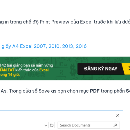
 in trong chế độ Print Preview của Excel trước khi lưu dư
 giấy A4 Excel 2007, 2010, 2013, 2016
e As. Trong cửa sổ Save as bạn chọn mục
PDF
trong phần
S