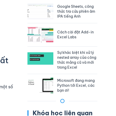
Google Sheets, công
thức tra cứu phiên âm
IPA tiếng Anh
Cách cài đặt Add-in
Excel Labs
Sự khác biệt khi xử lý
nested array của công
hất
thức mảng cũ và mới
trong Excel
Microsoft đang mang
Python tới Excel, các
một số
bạn ơi!
Khóa học liên quan