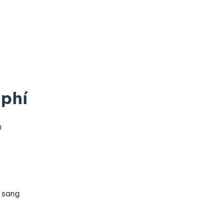
 phí
m
ó sang