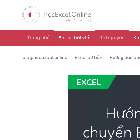
Trang chủ
Series bài viết
Tài nguyên
Kh
blog.hocexcel.online
Excel cơ bản
Hướng dẫn các