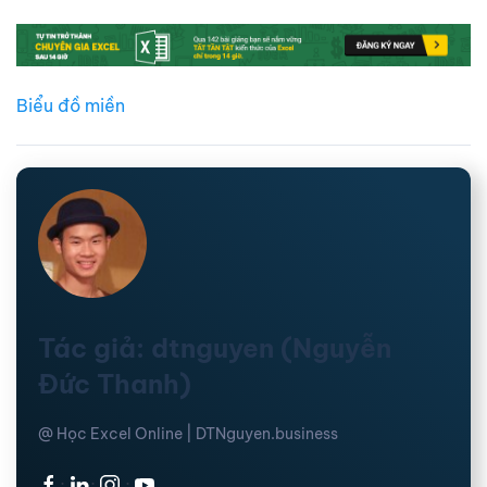
Biểu đồ miền
Tác giả: dtnguyen (Nguyễn
Đức Thanh)
@ Học Excel Online | DTNguyen.business
·
·
·