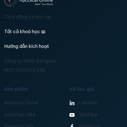
Click đăng ký học tại:
Tất cả khoá học
📖
Hướng dẫn kích hoạt
Công ty TNHH Zeitgeist
MST:
0315976395
Sản phẩm
Về tác giả
Khóa học Excel
Linkedin
Khóa học VBA
YouTube
Khóa học SQL
Facebook