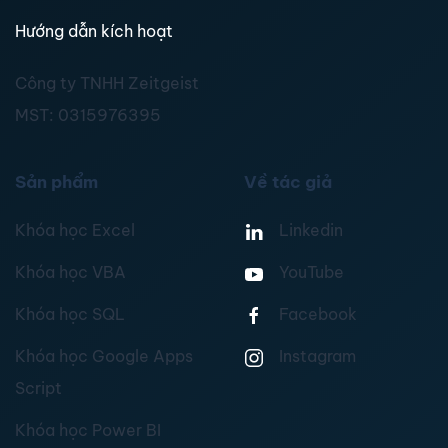
Hướng dẫn kích hoạt
Công ty TNHH Zeitgeist
MST:
0315976395
Sản phẩm
Về tác giả
Khóa học Excel
Linkedin
Khóa học VBA
YouTube
Khóa học SQL
Facebook
Khóa học Google Apps
Instagram
Script
Khóa học Power BI