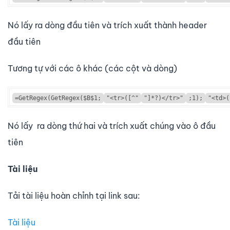
Nó lấy ra dòng đầu tiên và trích xuất thành header
đầu tiên
Tương tự với các ô khác (các cột và dòng)
=GetRegex(GetRegex($B$1;
"<tr>([^"
"]*?)</tr>"
;1);
"<td>(
Nó lấy ra dòng thứ hai và trích xuất chúng vào ô đầu
tiên
Tài liệu
Tải tài liệu hoàn chỉnh tại link sau:
Tài liệu