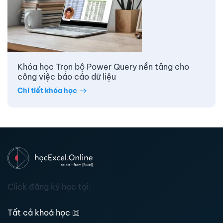
Khóa học Trọn bộ Power Query nền tảng cho
công việc báo cáo dữ liệu
Chi tiết khóa học
Click đăng ký học tại:
Tất cả khoá học
📖