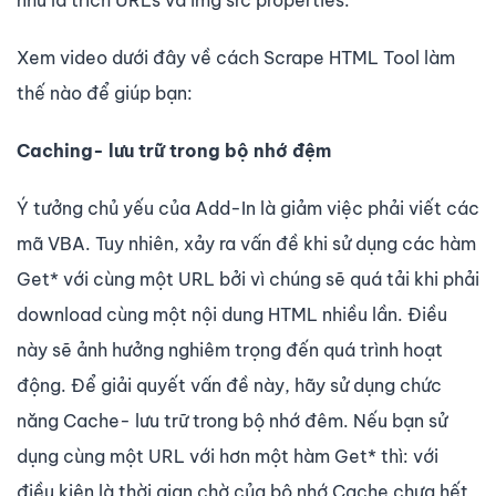
như là trích URLs và img src properties.
Xem video dưới đây về cách Scrape HTML Tool làm
thế nào để giúp bạn:
Caching- lưu trữ trong bộ nhớ đệm
Ý tưởng chủ yếu của Add-In là giảm việc phải viết các
mã VBA. Tuy nhiên, xảy ra vấn đề khi sử dụng các hàm
Get* với cùng một URL bởi vì chúng sẽ quá tải khi phải
download cùng một nội dung HTML nhiều lần. Điều
này sẽ ảnh hưởng nghiêm trọng đến quá trình hoạt
động. Để giải quyết vấn đề này, hãy sử dụng chức
năng Cache- lưu trữ trong bộ nhớ đêm. Nếu bạn sử
dụng cùng một URL với hơn một hàm Get* thì: với
điều kiện là thời gian chờ của bộ nhớ Cache chưa hết,