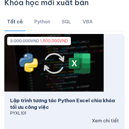
Khóa học mới xuất bản
Tất cả
Python
SQL
VBA
3.000.000
VND
1.800.000
VND
Lập trình tương tác Python Excel chìa khóa
tối ưu công việc
PYXL101
Xem chi tiết