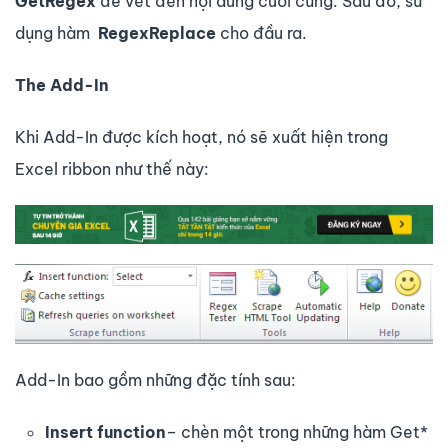
GetRegex
để vét đến nội dung cuối cùng. Sau đó, sử
dụng hàm
RegexReplace
cho đầu ra.
The Add-In
Khi Add-In được kích hoạt, nó sẽ xuất hiện trong
Excel ribbon như thế này:
Add-In bao gồm những đặc tính sau:
Insert function
– chèn một trong những hàm Get*