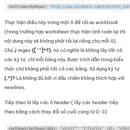
=GetElementByRegex(
"
http://www.w3schools.com/html/html_tab
Thực hiện điều này trong một ô để tối ưu workbook
(trong trường hợp worksheet thực hiện tính toán lại thì
nội dung này sẽ không phải tải lại riêng cho mỗi ô).
Chú ý regex
([^”]*?)
, nó có nghĩa là không lấy tất cả
các ký tự, chỉ mỗi bảng này được trích dẫn trong biểu
thức chứ không phải tất cả các bảng. Sử dụng ký tự
(.*)?
Là không đủ bởi vì dấu chấm không thích hợp với
newlines.
Tiếp theo là lấy các ô header ( lấy các header tiếp
theo bằng cách thay đổi số cuối cùng từ 0-3)
=GetRegex(GetRegex($B$1;
"<tr>([^"
"]*?)</tr>"
;0);
"<th>(