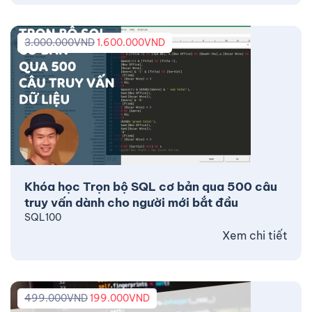
3.000.000
VND
1.600.000
VND
Khóa học Trọn bộ SQL cơ bản qua 500 câu
truy vấn dành cho người mới bắt đầu
SQL100
Xem chi tiết
499.000
VND
199.000
VND