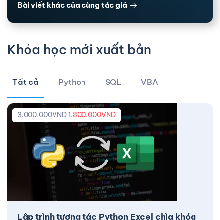
Bài viết khác của cùng tác giả
Khóa học mới xuất bản
Tất cả
Python
SQL
VBA
3.000.000
VND
1.800.000
VND
Lập trình tương tác Python Excel chìa khóa