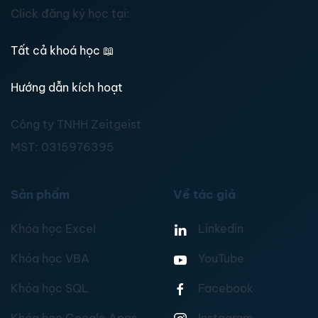
Click đăng ký học tại:
Tất cả khoá học
📖
Hướng dẫn kích hoạt
Công ty TNHH Zeitgeist
MST:
0315976395
Sản phẩm
Về tác giả
Khóa học Excel
Linkedin
Khóa học VBA
YouTube
Khóa học SQL
Facebook
Khóa học Google Apps
Instagram