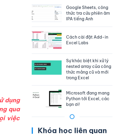
Google Sheets, công
thức tra cứu phiên âm
IPA tiếng Anh
Cách cài đặt Add-in
Excel Labs
Sự khác biệt khi xử lý
nested array của công
thức mảng cũ và mới
trong Excel
Microsoft đang mang
Python tới Excel, các
sử dụng
bạn ơi!
ông qua
ọi việc
Khóa học liên quan