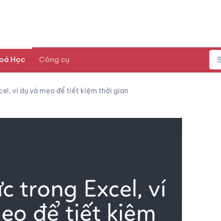
oá Học
Công cụ
l, ví dụ và mẹo để tiết kiệm thời gian