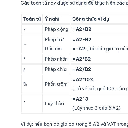
Các toán tử này được sử dụng để thực hiện các p
Toán tử
Ý nghĩ
Công thức ví dụ
+
Phép cộng
=A2+B2
Phép trừ
=A2-B2
–
Dấu âm
=-A2
(đổi dấu giá trị củ
*
Phép nhân
=A2*B2
/
Phép chia
=A2/B2
=A2*10%
%
Phần trăm
(trả về kết quả 10% của g
=A2^3
^
Lũy thừa
(Lũy thừa 3 của ô A2)
Ví dụ: nếu bạn có giá cả trong ô A2 và VAT tro