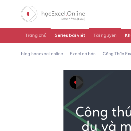
Trang chủ
Series bài viết
Tài nguyên
Kh
blog.hocexcel.online
Excel cơ bản
Công Thức Exce