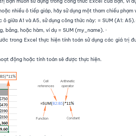
trị bạn muốn sử dụng trong công thức Excel của bạn, ví 
 hoặc nhiều ô tiếp giáp, hãy sử dụng một tham chiếu phạm v
ác ô giữa A1 và A5, sử dụng công thức này: = SUM (A1: A5).
g, bảng, hoặc hàm, ví dụ = SUM (my_name). ·
ớc trong Excel thực hiện tính toán sử dụng các giá trị 
 hoạt động hoặc tính toán sẽ được thực hiện.