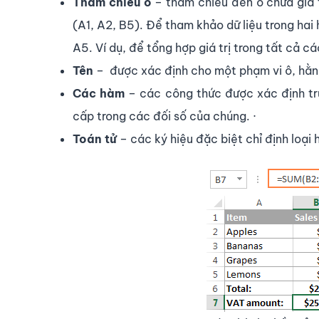
Tham chiếu ô
– tham chiếu đến ô chứa giá 
(A1, A2, B5). Để tham khảo dữ liệu trong hai
A5. Ví dụ, để tổng hợp giá trị trong tất cả c
Tên
– được xác định cho một phạm vi ô, hằn
Các hàm
– các công thức được xác định trư
cấp trong các đối số của chúng. ·
Toán tử
– các ký hiệu đặc biệt chỉ định loại