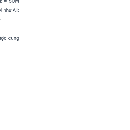
dụ: = SUM
i như A1:
·
được cung