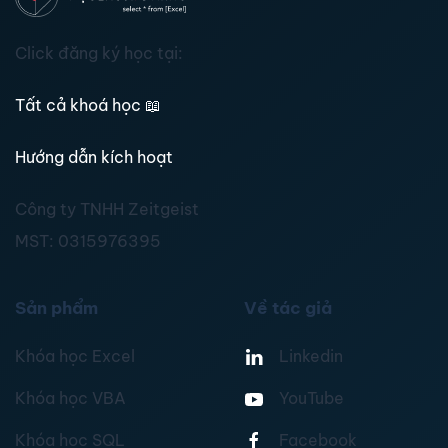
Click đăng ký học tại:
Tất cả khoá học
📖
Hướng dẫn kích hoạt
Công ty TNHH Zeitgeist
MST:
0315976395
Sản phẩm
Về tác giả
Khóa học Excel
Linkedin
Khóa học VBA
YouTube
Khóa học SQL
Facebook