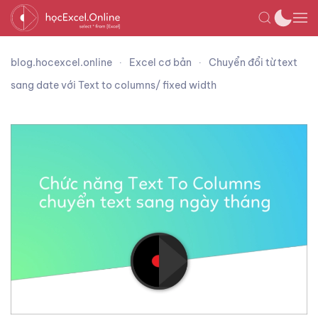
blog.hocexcel.online
Excel cơ bản
Chuyển đổi từ text
sang date với Text to columns/ fixed width