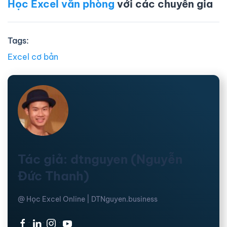
Học Excel văn phòng
với các chuyên gia
Tags:
Excel cơ bản
Tác giả: dtnguyen (Nguyễn
Đức Thanh)
@ Học Excel Online | DTNguyen.business
·
·
·