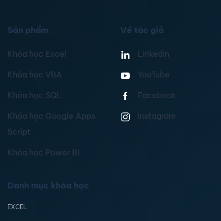
Sản phẩm
Về tác giả
Khóa học Excel
Linkedin
Khóa học VBA
YouTube
Khóa học SQL
Facebook
Khóa học Google Apps
Instagram
Script
Khóa học Power BI
Danh mục khóa học
EXCEL