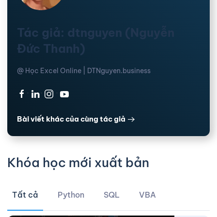
Tác giả: dtnguyen (Nguyễn
Đức Thanh)
@ Học Excel Online | DTNguyen.business
·
·
·
Bài viết khác của cùng tác giả
Khóa học mới xuất bản
Tất cả
Python
SQL
VBA