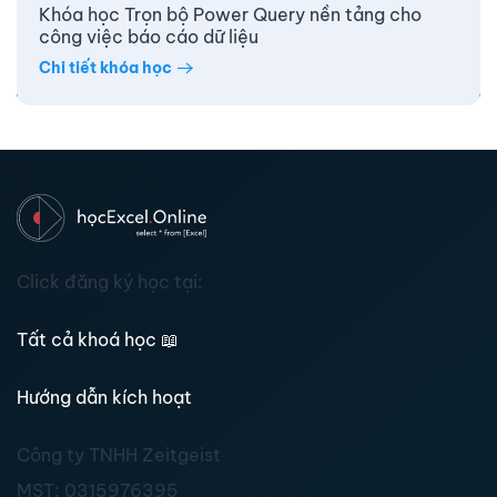
Khóa học Trọn bộ Power Query nền tảng cho
công việc báo cáo dữ liệu
Chi tiết khóa học
Click đăng ký học tại:
Tất cả khoá học
📖
Hướng dẫn kích hoạt
Công ty TNHH Zeitgeist
MST:
0315976395