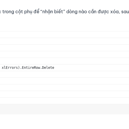
ức trong cột phụ để “nhận biết” dòng nào cần được xóa, sa
 xlErrors).EntireRow.Delete