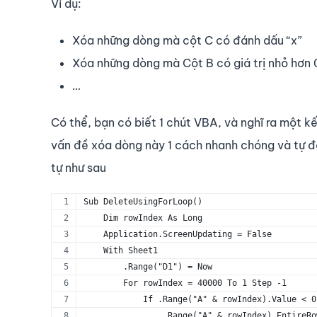
Ví dụ:
Xóa những dòng mà cột C có đánh dấu “x”
Xóa những dòng mà Cột B có giá trị nhỏ hơn 
…
Có thể, bạn có biết 1 chút VBA, và nghĩ ra một k
vấn đề xóa dòng này 1 cách nhanh chóng và tự đ
tự như sau
Sub DeleteUsingForLoop()
    Dim rowIndex As Long
    Application.ScreenUpdating = False
    With Sheet1
        .Range("D1") = Now
        For rowIndex = 40000 To 1 Step -1
            If .Range("A" & rowIndex).Value < 0
                .Range("A" & rowIndex).EntireRo