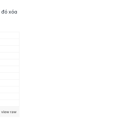
u đó xóa
view raw