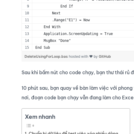
            End If
        Next
        .Range("E1") = Now
    End With
    Application.ScreenUpdating = True
    MsgBox "Done"
End Sub
DeleteUsingForLoop.bas
hosted with ❤ by
GitHub
Sau khi bấm nút cho code chạy, bạn thư thái rủ 
10 phút sau, bạn quay về bàn làm việc với phong 
nơi, đoạn code bạn chạy vẫn đang làm cho Excel 
Xem nhanh
Chuẩn bị dữ liệu để test việc xóa nhiều dòng