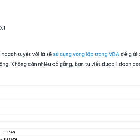
0.1
ế hoạch tuyệt vời là sẽ
sử dụng vòng lặp trong VBA
để giải 
ộng. Không cần nhiều cố gắng, bạn tự viết được 1 đoạn c
.1 Then
w.Delete