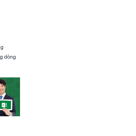
ng
ng dòng