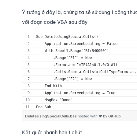
Ý tưởng ở đây là, chúng ta sẽ sử dụng 1 công th
với đoạn code VBA sau đây
Sub DeleteUsingSpecialCells()
    Application.ScreenUpdating = False
    With Sheet1.Range("B1:B40000")
        .Range("E1") = Now
        .Formula = "=IF(A1<0.1,0/0,A1)"
        .Cells.SpecialCells(xlCellTypeFormulas,
        .Range("E2") = Now
    End With
    Application.ScreenUpdating = True
    MsgBox "Done"
End Sub
DeleteUsingSpecialCells.bas
hosted with ❤ by
GitHub
Kết quả: nhanh hơn 1 chút