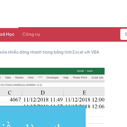
oá Học
Công cụ
óa nhiều dòng nhanh trong bảng tính Excel với VBA