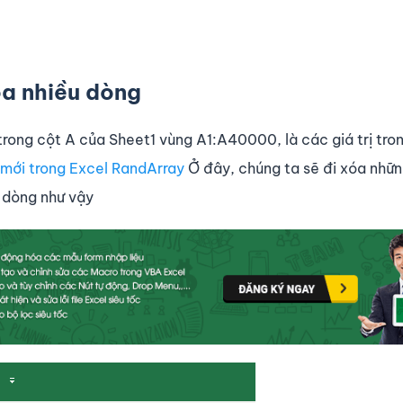
óa nhiều dòng
trong cột A của Sheet1 vùng A1:A40000, là các giá trị tro
mới trong Excel RandArray
Ở đây, chúng ta sẽ đi xóa nhữ
 dòng như vậy