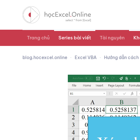
Trang chủ
Series bài viết
Tài nguyên
Kh
blog.hocexcel.online
Excel VBA
Hướng dẫn cách x