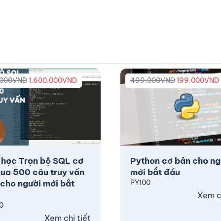
.000
VND
1.600.000
VND
499.000
VND
199.000
VND
 học Trọn bộ SQL cơ
Python cơ bản cho ng
ua 500 câu truy vấn
mới bắt đầu
cho người mới bắt
PY100
Xem ch
0
Xem chi tiết