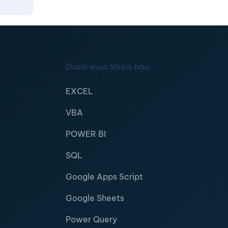
Danh mục khóa học
EXCEL
VBA
POWER BI
SQL
Google Apps Script
Google Sheets
Power Query