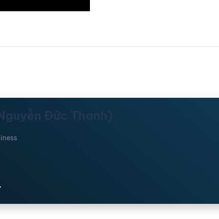
(Nguyễn Đức Thanh)
iness