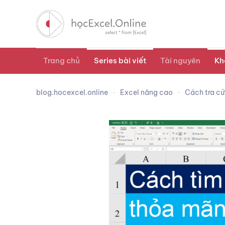
Trang chủ
Series bài viết
Tài nguyên
Kh
blog.hocexcel.online
Excel nâng cao
Cách tra cứ