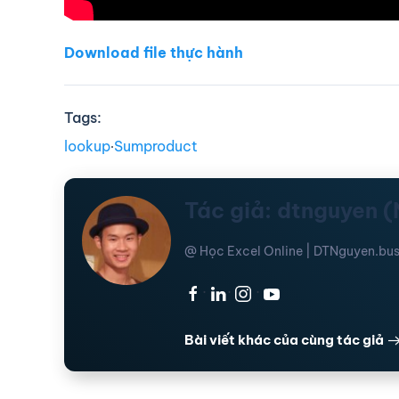
Download file thực hành
Tags:
lookup
∙
Sumproduct
Tác giả: dtnguyen 
@ Học Excel Online | DTNguyen.bus
·
·
·
Bài viết khác của cùng tác giả