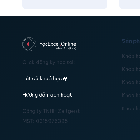
Sản p
Khóa h
Click đăng ký học tại:
Khóa h
Tất cả khoá học
📖
Khóa h
Hướng dẫn kích hoạt
Khóa h
Khóa h
Công ty TNHH Zeitgeist
MST:
0315976395