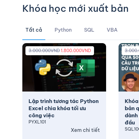
Khóa học mới xuất bản
Tất cả
Python
SQL
VBA
3.000.000
VND
1.800.000
VND
3.000
Lập trình tương tác Python
Khóa
Excel chìa khóa tối ưu
bản q
công việc
dành 
PYXL101
đầu
SQL10
Xem chi tiết