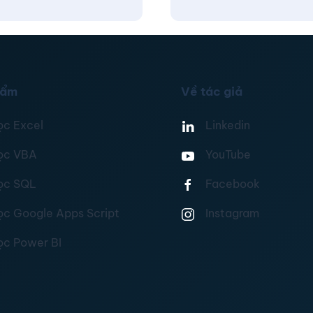
hẩm
Về tác giả
ọc Excel
Linkedin
ọc VBA
YouTube
ọc SQL
Facebook
ọc Google Apps Script
Instagram
ọc Power BI