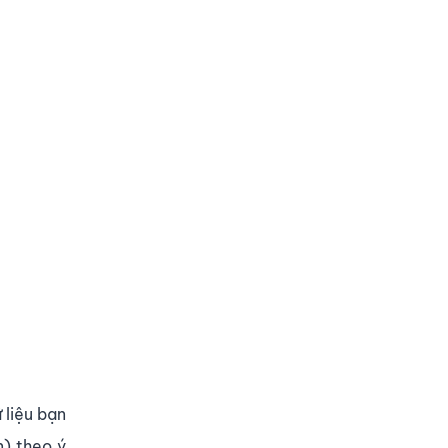
 liệu bạn
n) theo ý