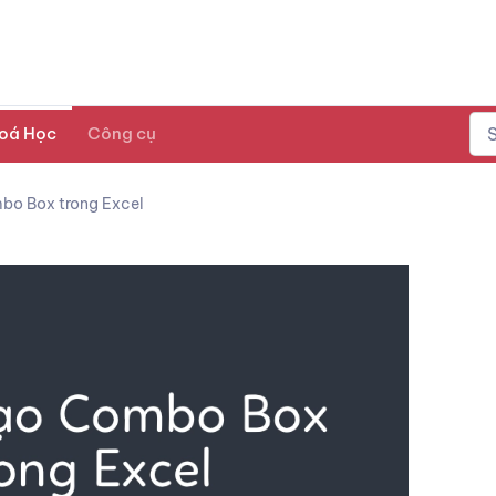
oá Học
Công cụ
bo Box trong Excel