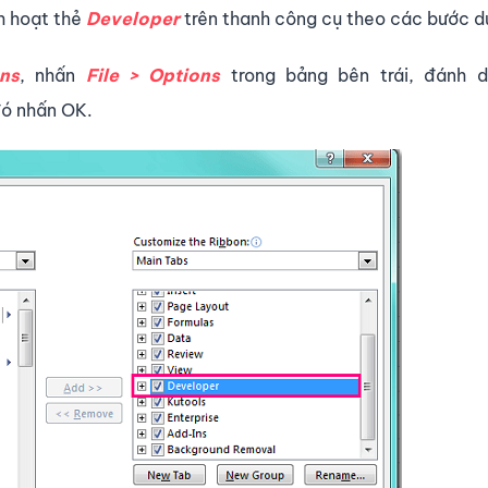
ch hoạt thẻ
Developer
trên thanh công cụ theo các bước d
ons
, nhấn
File > Options
trong bảng bên trái, đánh 
đó nhấn OK.