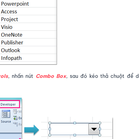
ols
, nhấn nút
Combo Box
, sau đó kéo thả chuột để d