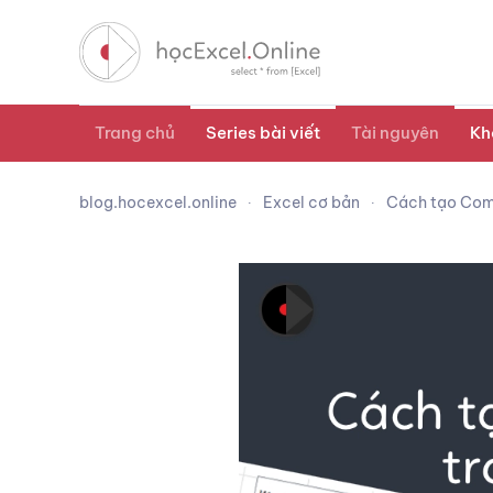
Trang chủ
Series bài viết
Tài nguyên
Kh
blog.hocexcel.online
Excel cơ bản
Cách tạo Com