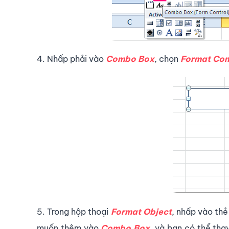
4. Nhấp phải vào
Combo Box
, chọn
Format Con
5. Trong hộp thoại
Format Object
, nhấp vào th
muốn thêm vào
Combo Box
, và bạn có thể tha