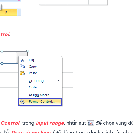
trol
.
ẻ
Control
, trong
Input range
, nhấn nút
để chọn vùng dữ
y đổi
Drop down lines
(Số dòng trong danh sách tùy chọ