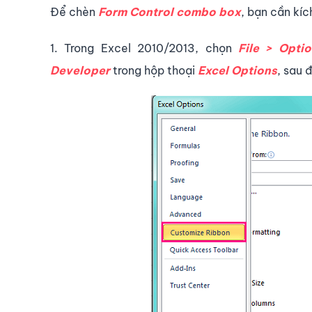
Để chèn
Form Control combo box
, bạn cần kí
1. Trong Excel 2010/2013, chọn
File > Opti
Developer
trong hộp thoại
Excel Options
, sau 