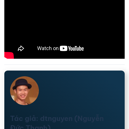
Tác giả: dtnguyen (Nguyễn
Đức Thanh)