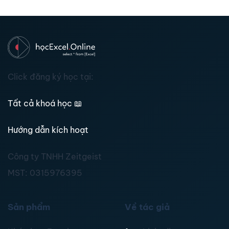
Click đăng ký học tại:
Tất cả khoá học
📖
Hướng dẫn kích hoạt
Công ty TNHH Zeitgeist
MST:
0315976395
Sản phẩm
Về tác giả