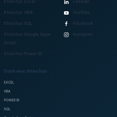
Khóa học Excel
Linkedin
Khóa học VBA
YouTube
Khóa học SQL
Facebook
Khóa học Google Apps
Instagram
Script
Khóa học Power BI
Danh mục khóa học
EXCEL
VBA
POWER BI
SQL