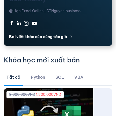
@ Học Excel Online | DTNguyen.business
·
·
·
Bài viết khác của cùng tác giả
Khóa học mới xuất bản
Tất cả
Python
SQL
VBA
3.000.000
VND
1.800.000
VND