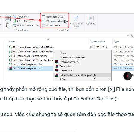
thấy phần mở rộng của file, thì bạn cần chọn [x] File na
 thấp hơn, bạn sẽ tìm thấy ở phần Folder Options).
hư sau, việc của chúng ta sẽ quan tâm đến các file theo tu