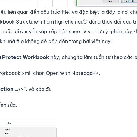
liệu liên quan đến cấu trúc file, và đặc biệt là đây là nơi c
book Structure: nhằm hạn chế người dùng thay đổi cấu trú
, hoặc di chuyển sắp xếp các sheet v.v… Lưu ý: phần này k
khi mở file không đề cập đến trong bài viết này.
u Protect Workbook
này, chúng ta làm tuần tự theo các 
e workbook.xml, chọn Open with Notepad++.
ction
…/>”, và xóa đi.
nh sửa.