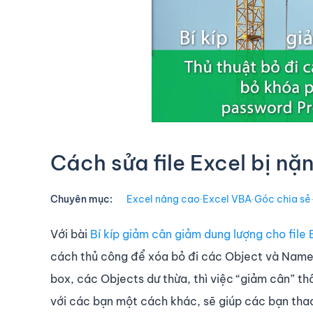
Cách sửa file Excel bị n
Chuyên mục:
Excel nâng cao
∙
Excel VBA
∙
Góc chia sẻ
Với bài
Bí kíp giảm cân giảm dung lượng cho file 
cách thủ công để xóa bỏ đi các Object và Name tr
box, các Objects dư thừa, thì việc “giảm cân” th
với các bạn một cách khác, sẽ giúp các bạn tha