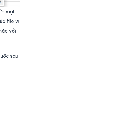
hứa mật
c file ví
hác với
bước sau: