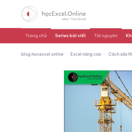
Trang chủ
Series bài viết
Tài nguyên
Kh
blog.hocexcel.online
Excel nâng cao
Cách sửa fi