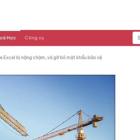
oá Học
Công cụ
le Excel bị nặng chậm, và gỡ bỏ mật khẩu bảo vệ