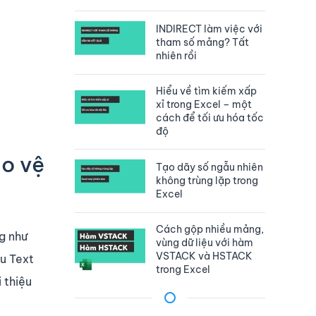
INDIRECT làm việc với
tham số mảng? Tất
nhiên rồi
Hiểu về tìm kiếm xấp
xỉ trong Excel – một
cách để tối ưu hóa tốc
độ
ảo vệ
Tạo dãy số ngẫu nhiên
không trùng lặp trong
Excel
Cách gộp nhiều mảng,
g như
vùng dữ liệu với hàm
VSTACK và HSTACK
ều Text
trong Excel
 thiệu