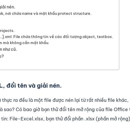
iải nén.
ok, nơi chứa name và mật khẩu protect structure.
rojects.
.xml: File chứa thông tin về các đối tượng object, textbox.
on mà không cần mật khẩu.
ên như cũ.
o?
, đổi tên và giải nén.
hực ra đều là một file được nén lại từ rất nhiều file khác,
là sao? Có bao giờ bạn thử đổi tên mở rộng của file Office
 tin: File-Excel.xlsx, bạn thử đổi phần .xlsx (phần mở rộng