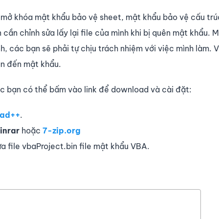
c mở khóa mật khẩu bảo vệ sheet, mật khẩu bảo vệ cấu trú
ần chỉnh sửa lấy lại file của mình khi bị quên mật khẩu. M
, các bạn sẽ phải tự chịu trách nhiệm với việc mình làm. V
an đến mật khẩu.
c bạn có thể bấm vào link để download và cài đặt:
ad++
.
nrar
hoặc
7-zip.org
ửa file vbaProject.bin file mật khẩu VBA.