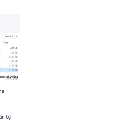
me
ần tự