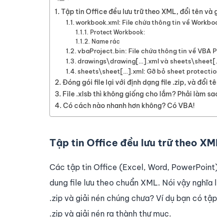
Tập tin Office đều lưu trữ theo XML, đổi tên và g
workbook.xml: File chứa thông tin về Workbo
Protect Workbook:
Name rác
vbaProject.bin: File chứa thông tin về VBA P
drawings\drawing[…].xml và sheets\sheet[…]
sheets\sheet[…].xml: Gỡ bỏ sheet protecti
Đóng gói file lại với định dạng file .zip, và đổi t
File .xlsb thì không giống cho lắm? Phải làm sa
Có cách nào nhanh hơn không? Có VBA!
Tập tin Office đều lưu trữ theo XML
Các tập tin Office (Excel, Word, PowerPoint) t
dung file lưu theo chuẩn XML. Nói vậy nghĩa 
.zip và giải nén chúng chưa? Ví dụ bạn có tập
.zip và giải nén ra thành thư mục.