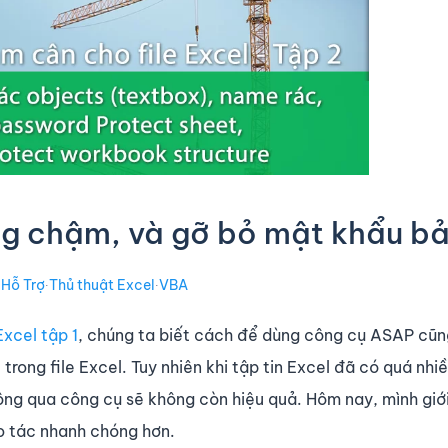
ặng chậm, và gỡ bỏ mật khẩu b
∙
Hỗ Trợ
∙
Thủ thuật Excel
∙
VBA
Excel tập 1
, chúng ta biết cách để dùng công cụ ASAP cũn
ong file Excel. Tuy nhiên khi tập tin Excel đã có quá nhi
ông qua công cụ sẽ không còn hiệu quả. Hôm nay, mình giới
o tác nhanh chóng hơn.