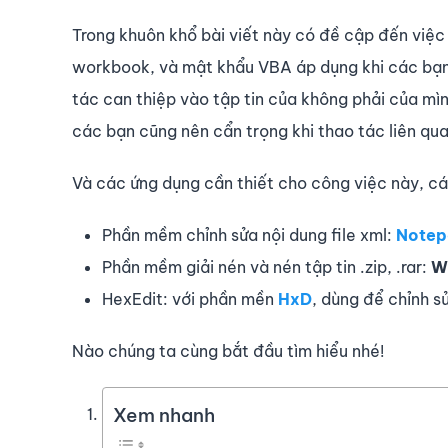
Trong khuôn khổ bài viết này có đề cập đến việ
workbook, và mật khẩu VBA áp dụng khi các bạn c
tác can thiệp vào tập tin của không phải của mình
các bạn cũng nên cẩn trọng khi thao tác liên qu
Và các ứng dụng cần thiết cho công việc này, cá
Phần mềm chỉnh sửa nội dung file xml:
Notep
Phần mềm giải nén và nén tập tin .zip, .rar:
Wi
HexEdit: với phần mền
HxD
, dùng để chỉnh s
Nào chúng ta cùng bắt đầu tìm hiểu nhé!
Xem nhanh