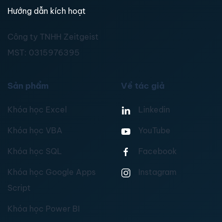
Hướng dẫn kích hoạt
Công ty TNHH Zeitgeist
MST:
0315976395
Sản phẩm
Về tác giả
Khóa học Excel
Linkedin
Khóa học VBA
YouTube
Khóa học SQL
Facebook
Khóa học Google Apps
Instagram
Script
Khóa học Power BI