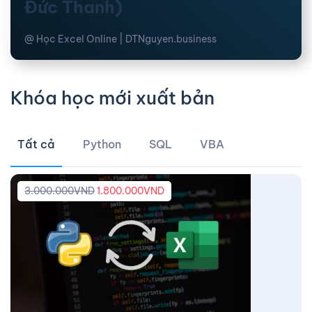
Đức Thanh)
@ Học Excel Online | DTNguyen.business
Khóa học mới xuất bản
Tất cả
Python
SQL
VBA
3.000.000
VND
1.800.000
VND