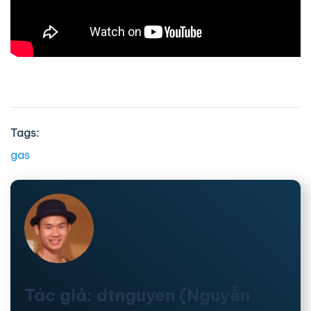
Tags:
gas
Tác giả: dtnguyen (Nguyễn