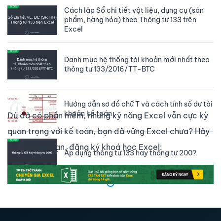
Cách lập Sổ chi tiết vật liệu, dụng cụ (sản
phẩm, hàng hóa) theo Thông tư 133 trên
Excel
Danh mục hệ thống tài khoản mới nhất theo
thông tư 133/2016/TT-BTC
Hướng dẫn sơ đồ chữ T và cách tính số dư tài
khoản kế toán
Dù đã có phần mềm, nhưng kỹ năng Excel vẫn cực kỳ
quan trọng với kế toán, bạn đã vững Excel chưa? Hãy
để tôi giúp bạn, đăng ký khoá học Excel:
Áp dụng thông tư 133 hay thông tư 200?