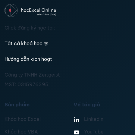
Click đăng ký học tại:
Tất cả khoá học
📖
Hướng dẫn kích hoạt
Công ty TNHH Zeitgeist
MST:
0315976395
Sản phẩm
Về tác giả
Khóa học Excel
Linkedin
Khóa học VBA
YouTube