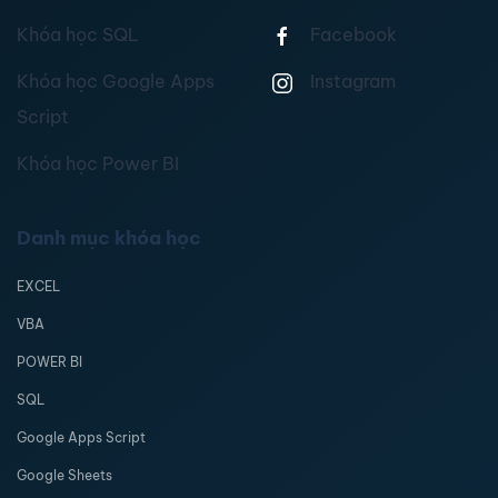
Khóa học SQL
Facebook
Khóa học Google Apps
Instagram
Script
Khóa học Power BI
Danh mục khóa học
EXCEL
VBA
POWER BI
SQL
Google Apps Script
Google Sheets