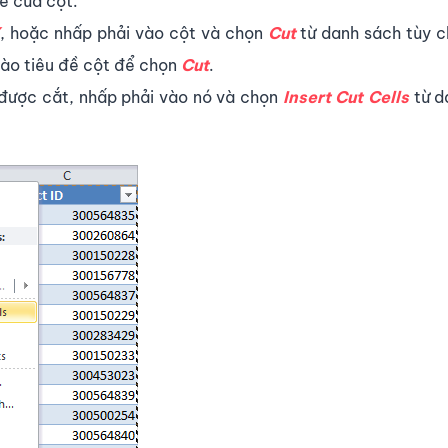
ề của cột.
X
, hoặc nhấp phải vào cột và chọn
Cut
từ danh sách tùy 
vào tiêu đề cột để chọn
Cut
.
được cắt, nhấp phải vào nó và chọn
Insert Cut Cells
từ d