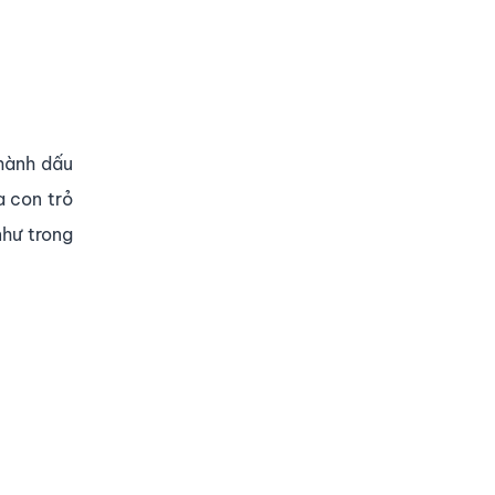
thành dấu
a con trỏ
như trong