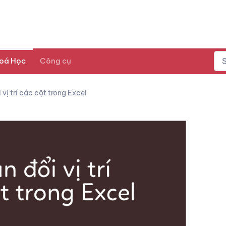
oá Học
Công cụ
vị trí các cột trong Excel