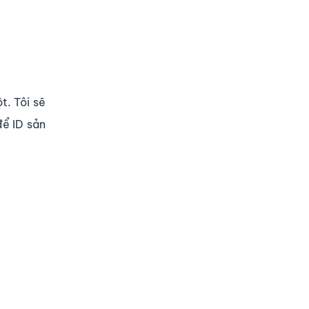
t. Tôi sẽ
để ID sản