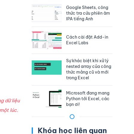
Google Sheets, công
thức tra cứu phiên âm
IPA tiếng Anh
Cách cài đặt Add-in
Excel Labs
Sự khác biệt khi xử lý
nested array của công
thức mảng cũ và mới
trong Excel
Microsoft đang mang
Python tới Excel, các
g dữ liệu
bạn ơi!
một lúc.
Khóa học liên quan