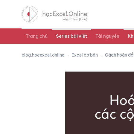
Trang chủ
Series bài viết
Tài nguyên
Kh
blog.hocexcel.online
Excel cơ bản
Cách hoán đổi 