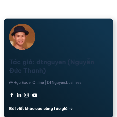
Tác giả: dtnguyen (Nguyễn
Đức Thanh)
@ Học Excel Online | DTNguyen.business
·
·
·
Bài viết khác của cùng tác giả