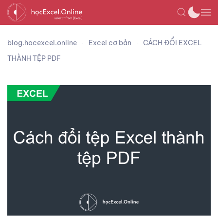
blog.hocexcel.online
Excel cơ bản
CÁCH ĐỔI EXCEL
THÀNH TỆP PDF