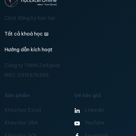
Click đăng ký học tại:
Tất cả khoá học
📖
Hướng dẫn kích hoạt
Công ty TNHH Zeitgeist
MST:
0315976395
Sản phẩm
Về tác giả
Khóa học Excel
Linkedin
Khóa học VBA
YouTube
Khóa học SQL
Facebook