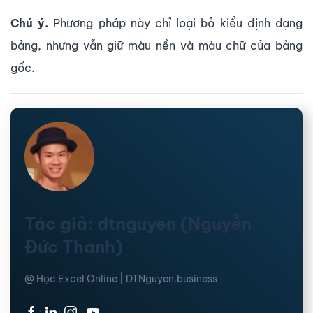
Chú ý.
Phương pháp này chỉ loại bỏ kiểu định dạng
bảng, nhưng vẫn giữ màu nền và màu chữ của bảng
gốc.
Tác giả: dtnguyen (Nguyễn
Đức Thanh)
@ Học Excel Online | DTNguyen.business
·
·
·