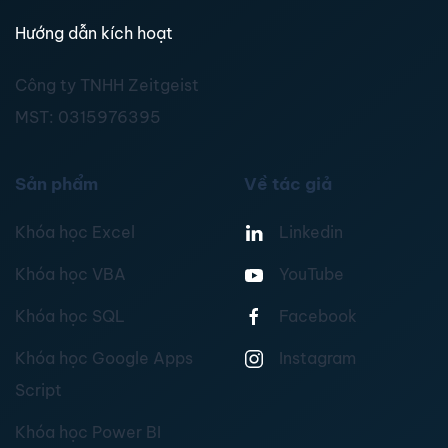
Hướng dẫn kích hoạt
Công ty TNHH Zeitgeist
MST:
0315976395
Sản phẩm
Về tác giả
Khóa học Excel
Linkedin
Khóa học VBA
YouTube
Khóa học SQL
Facebook
Khóa học Google Apps
Instagram
Script
Khóa học Power BI