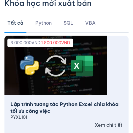
Khóa học mới xuất bản
Tất cả
Python
SQL
VBA
3.000.000
VND
1.800.000
VND
Lập trình tương tác Python Excel chìa khóa
tối ưu công việc
PYXL101
Xem chi tiết