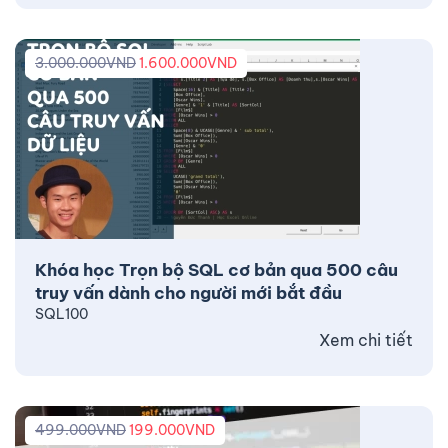
3.000.000
VND
1.600.000
VND
Khóa học Trọn bộ SQL cơ bản qua 500 câu
truy vấn dành cho người mới bắt đầu
SQL100
Xem chi tiết
499.000
VND
199.000
VND