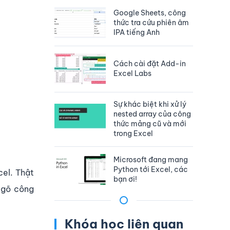
Google Sheets, công
thức tra cứu phiên âm
IPA tiếng Anh
Cách cài đặt Add-in
Excel Labs
Sự khác biệt khi xử lý
nested array của công
thức mảng cũ và mới
trong Excel
Microsoft đang mang
Python tới Excel, các
cel. Thật
bạn ơi!
 gõ công
Khóa học liên quan