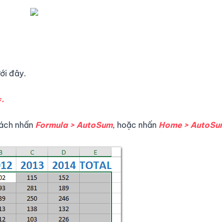
ới đây.
.
ách nhấn
Formula > AutoSum
, hoặc nhấn
Home > AutoSu