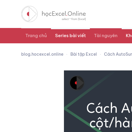
Trang chủ
Series bài viết
Tài nguyên
Kh
blog.hocexcel.online
Bài tập Excel
Cách AutoSum 