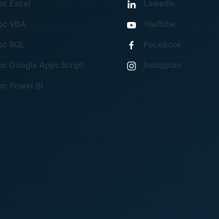
ọc Excel
Linkedin
ọc VBA
YouTube
ọc SQL
Facebook
ọc Google Apps Script
Instagram
ọc Power BI