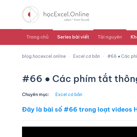
Trang chủ
Series bài viết
Tài nguyên
Kh
blog.hocexcel.online
Excel cơ bản
#66 ● Các phí
#66 ● Các phím tắt thôn
Chuyên mục:
Excel cơ bản
Đây là bài số #66 trong loạt videos
H