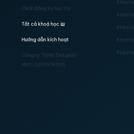
Khóa h
Click đăng ký học tại:
Khóa h
Tất cả khoá học
📖
Khóa h
Hướng dẫn kích hoạt
Khóa h
Khóa h
Công ty TNHH Zeitgeist
MST:
0315976395