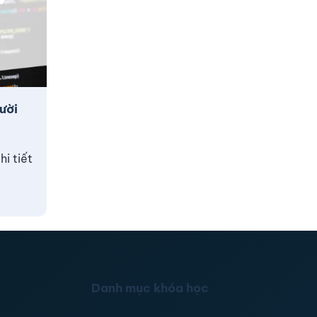
ười
i tiết
Danh mục khóa học