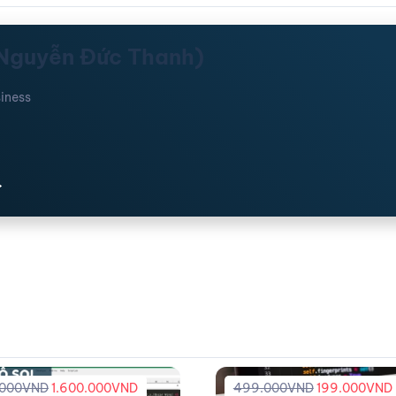
(Nguyễn Đức Thanh)
iness
.000
VND
1.600.000
VND
499.000
VND
199.000
VND