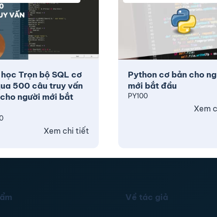
 học Trọn bộ SQL cơ
Python cơ bản cho ng
ua 500 câu truy vấn
mới bắt đầu
cho người mới bắt
PY100
Xem ch
0
Xem chi tiết
hẩm
Về tác giả