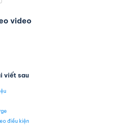
heo video
 viết sau
iệu
rge
eo điều kiện