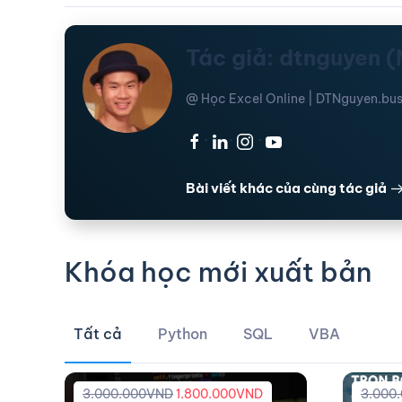
Tác giả: dtnguyen 
@ Học Excel Online | DTNguyen.bus
·
·
·
Bài viết khác của cùng tác giả
Khóa học mới xuất bản
Tất cả
Python
SQL
VBA
3.000.000
VND
1.800.000
VND
3.000