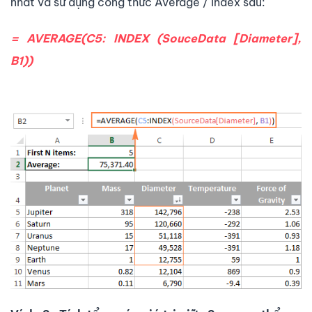
nhất và sử dụng công thức Average / Index sau:
= AVERAGE(C5: INDEX (SouceData [Diameter],
B1))