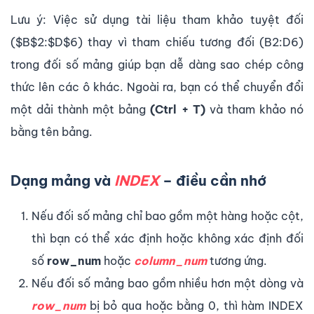
Lưu ý: Việc sử dụng tài liệu tham khảo tuyệt đối
($B$2:$D$6) thay vì tham chiếu tương đối (B2:D6)
trong đối số mảng giúp bạn dễ dàng sao chép công
thức lên các ô khác. Ngoài ra, bạn có thể chuyển đổi
một dải thành một bảng
(Ctrl + T)
và tham khảo nó
bằng tên bảng.
Dạng mảng và
INDEX
– điều cần nhớ
Nếu đối số mảng chỉ bao gồm một hàng hoặc cột,
thì bạn có thể xác định hoặc không xác định đối
số
row_num
hoặc
column_num
tương ứng.
Nếu đối số mảng bao gồm nhiều hơn một dòng và
row_num
bị bỏ qua hoặc bằng 0, thì hàm INDEX