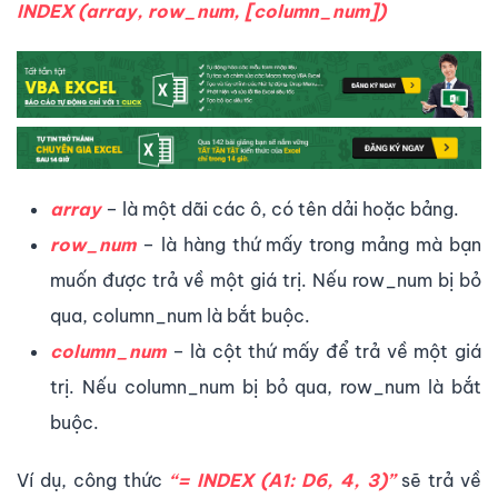
INDEX (array, row_num, [column_num])
array
– là một dãi các ô, có tên dải hoặc bảng.
row_num
– là hàng thứ mấy trong mảng mà bạn
muốn được trả về một giá trị. Nếu row_num bị bỏ
qua, column_num là bắt buộc.
column_num
– là cột thứ mấy để trả về một giá
trị. Nếu column_num bị bỏ qua, row_num là bắt
buộc.
Ví dụ, công thức
“= INDEX (A1: D6, 4, 3)”
sẽ trả về