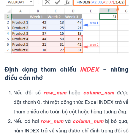
Định dạng tham chiếu
INDEX
– những
điều cần nhớ
Nếu đối số
row_num
hoặc
column_num
được
đặt thành 0, thì một công thức Excel INDEX trả về
tham chiếu cho toàn bộ cột hoặc hàng tương ứng.
Nếu cả hai
row_num
và
column_num
bị bỏ qua,
hàm INDEX trả về vùng được chỉ định trong đối số