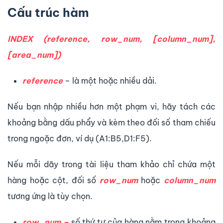
Cấu trúc hàm
INDEX (reference, row_num, [column_num],
[area_num])
reference
– là một hoặc nhiều dải.
Nếu bạn nhập nhiều hơn một phạm vi, hãy tách các
khoảng bằng dấu phẩy và kèm theo đối số tham chiếu
trong ngoặc đơn, ví dụ (A1:B5,D1:F5).
Nếu mỗi dãy trong tài liệu tham khảo chỉ chứa một
hàng hoặc cột, đối số
row_num
hoặc
column_num
tương ứng là tùy chọn.
row_num –
số thứ tự của hàng nằm trong khoảng