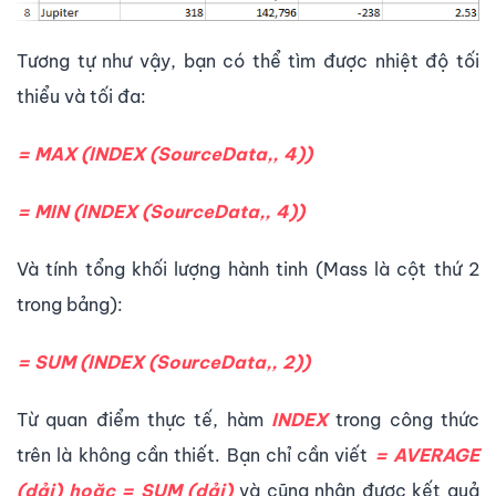
Tương tự như vậy, bạn có thể tìm được nhiệt độ tối
thiểu và tối đa:
= MAX (INDEX (SourceData,, 4))
= MIN (INDEX (SourceData,, 4))
Và tính tổng khối lượng hành tinh (Mass là cột thứ 2
trong bảng):
= SUM (INDEX (SourceData,, 2))
Từ quan điểm thực tế, hàm
INDEX
trong công thức
trên là không cần thiết. Bạn chỉ cần viết
= AVERAGE
(dải) hoặc = SUM (dải)
và cũng nhận được kết quả