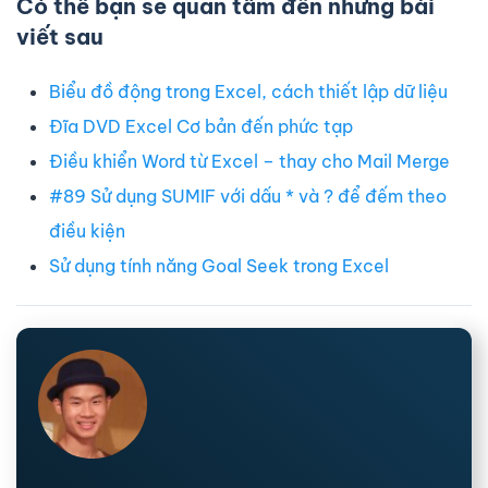
Có thể bạn sẽ quan tâm đến những bài
viết sau
Biểu đồ động trong Excel, cách thiết lập dữ liệu
Đĩa DVD Excel Cơ bản đến phức tạp
Điều khiển Word từ Excel – thay cho Mail Merge
#89 Sử dụng SUMIF với dấu * và ? để đếm theo
điều kiện
Sử dụng tính năng Goal Seek trong Excel