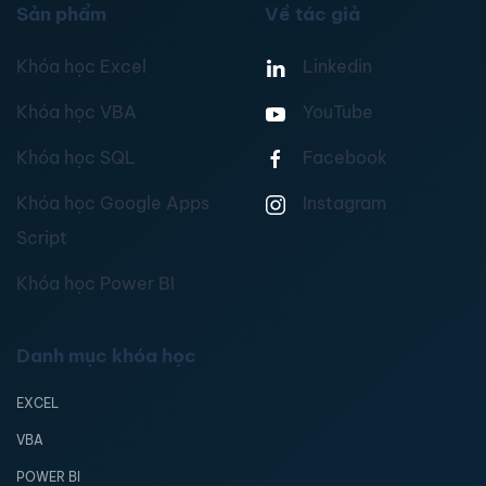
Sản phẩm
Về tác giả
Khóa học Excel
Linkedin
Khóa học VBA
YouTube
Khóa học SQL
Facebook
Khóa học Google Apps
Instagram
Script
Khóa học Power BI
Danh mục khóa học
EXCEL
VBA
POWER BI