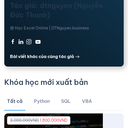
Tác giả: dtnguyen (Nguyễn
Đức Thanh)
@ Học Excel Online | DTNguyen.business
·
·
·
Bài viết khác của cùng tác giả
Khóa học mới xuất bản
Tất cả
Python
SQL
VBA
3.000.000
VND
1.800.000
VND