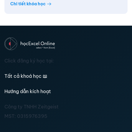
Chi tiết khóa học
Click đăng ký học tại:
Tất cả khoá học
📖
Hướng dẫn kích hoạt
Công ty TNHH Zeitgeist
MST:
0315976395