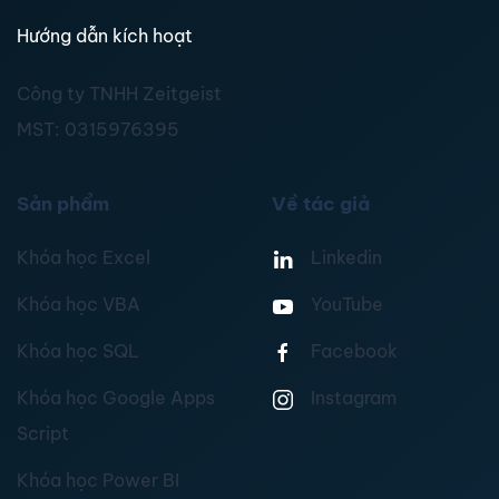
Hướng dẫn kích hoạt
Công ty TNHH Zeitgeist
MST:
0315976395
Sản phẩm
Về tác giả
Khóa học Excel
Linkedin
Khóa học VBA
YouTube
Khóa học SQL
Facebook
Khóa học Google Apps
Instagram
Script
Khóa học Power BI