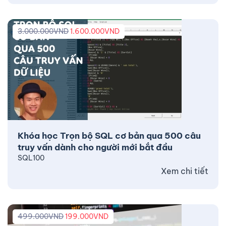
3.000.000
VND
1.600.000
VND
Khóa học Trọn bộ SQL cơ bản qua 500 câu
truy vấn dành cho người mới bắt đầu
SQL100
Xem chi tiết
499.000
VND
199.000
VND