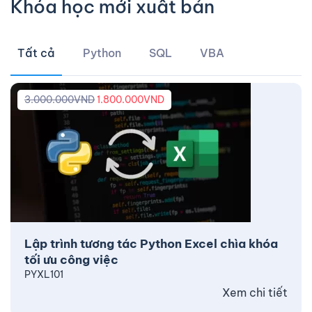
Khóa học mới xuất bản
Tất cả
Python
SQL
VBA
3.000.000
VND
1.800.000
VND
Lập trình tương tác Python Excel chìa khóa
tối ưu công việc
PYXL101
Xem chi tiết