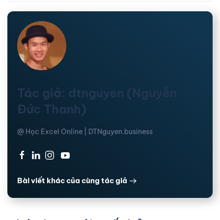
Tác giả: dtnguyen (Nguyễn
Đức Thanh)
@ Học Excel Online | DTNguyen.business
·
·
·
Bài viết khác của cùng tác giả