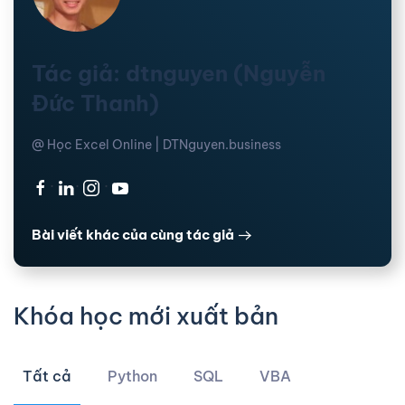
Tác giả: dtnguyen (Nguyễn
Đức Thanh)
@ Học Excel Online | DTNguyen.business
·
·
·
Bài viết khác của cùng tác giả
Khóa học mới xuất bản
Tất cả
Python
SQL
VBA