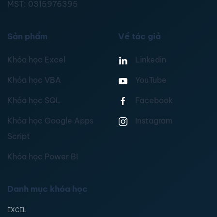
MST:
0315976395
Sản phẩm
Về tác giả
Khóa học Excel
Linkedin
Khóa học VBA
YouTube
Khóa học SQL
Facebook
Khóa học Google Apps
Instagram
Script
Khóa học Power BI
Danh mục khóa học
EXCEL