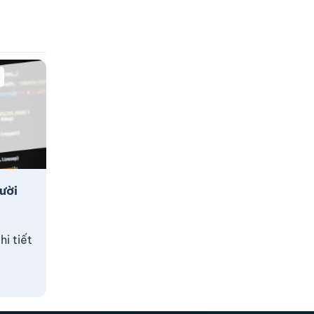
ười
i tiết