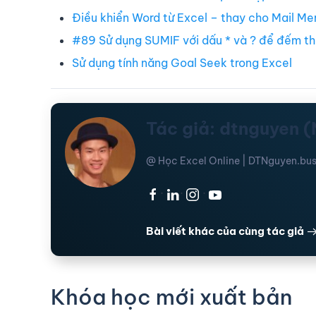
Điều khiển Word từ Excel – thay cho Mail Me
#89 Sử dụng SUMIF với dấu * và ? để đếm th
Sử dụng tính năng Goal Seek trong Excel
Tác giả: dtnguyen 
@ Học Excel Online | DTNguyen.bus
·
·
·
Bài viết khác của cùng tác giả
Khóa học mới xuất bản