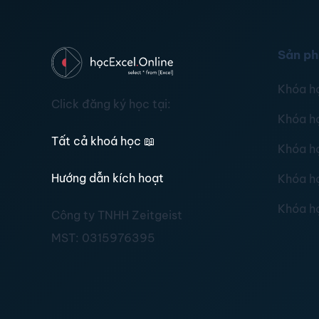
Sản p
Khóa h
Click đăng ký học tại:
Khóa h
Tất cả khoá học
📖
Khóa h
Hướng dẫn kích hoạt
Khóa h
Khóa h
Công ty TNHH Zeitgeist
MST:
0315976395