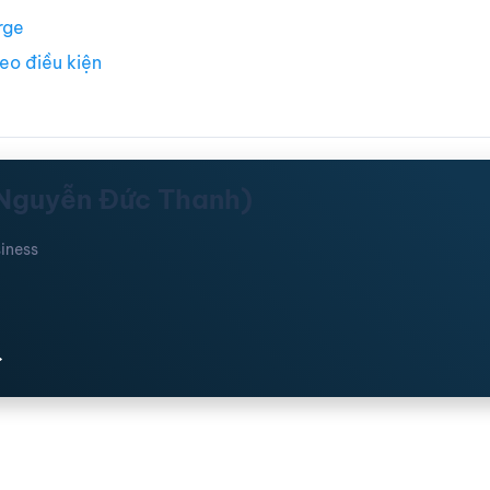
rge
eo điều kiện
(Nguyễn Đức Thanh)
iness