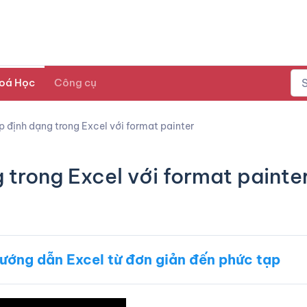
oá Học
Công cụ
 định dạng trong Excel với format painter
 trong Excel với format painte
ướng dẫn Excel từ đơn giản đến phức tạp