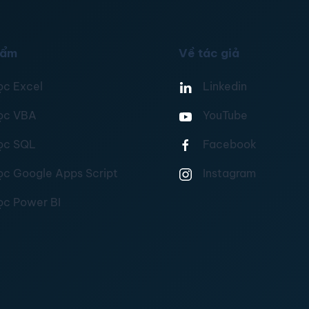
hẩm
Về tác giả
ọc Excel
Linkedin
ọc VBA
YouTube
ọc SQL
Facebook
ọc Google Apps Script
Instagram
ọc Power BI