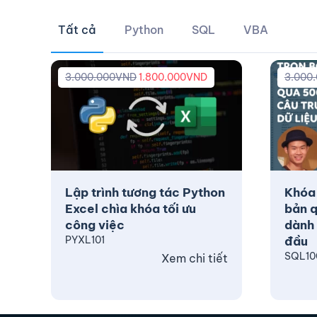
Tất cả
Python
SQL
VBA
3.000.000
VND
1.800.000
VND
3.000
Lập trình tương tác Python
Khóa
Excel chìa khóa tối ưu
bản q
công việc
dành 
PYXL101
đầu
SQL10
Xem chi tiết