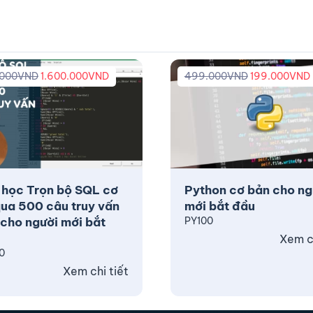
.000
VND
1.600.000
VND
499.000
VND
199.000
VND
 học Trọn bộ SQL cơ
Python cơ bản cho ng
ua 500 câu truy vấn
mới bắt đầu
cho người mới bắt
PY100
Xem ch
0
Xem chi tiết