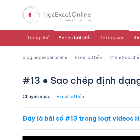
Trang chủ
Series bài viết
Tài nguyên
Kh
blog.hocexcel.online
Excel cơ bản
#13 ● Sao chép
#13 ● Sao chép định dạng
Chuyên mục:
Excel cơ bản
Đây là bài số #13 trong loạt videos
H