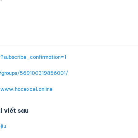
y?subscribe_confirmation=1
/groups/569100319856001/
www.hocexcel.online
 viết sau
iệu