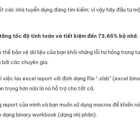
t các nhà tuyển dụng đang tìm kiếm; vì vậy hãy đầu tư một
tăng tốc độ tính toán và tiết kiệm đến 73,65% bộ nhớ.
thể bảo vệ dữ liệu của bạn khỏi những lỗi hư hỏng trong tư
 bởi các chuyên gia.
việc lưu excel report với định dạng file “.xlsb” (excel bina
trọng hơn nữa là nó hỗ trợ cho tất cả.
ng report của mình và bạn muốn sử dụng macros để khiến nó 
nh dạng binary workbook (dạng nhị phân).