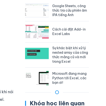
Google Sheets, công
thức tra cứu phiên âm
IPA tiếng Anh
Cách cài đặt Add-in
Excel Labs
Sự khác biệt khi xử lý
nested array của công
thức mảng cũ và mới
trong Excel
Microsoft đang mang
Python tới Excel, các
bạn ơi!
 khi nói
el.
Khóa học liên quan