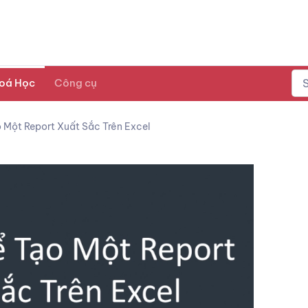
oá Học
Công cụ
o Một Report Xuất Sắc Trên Excel