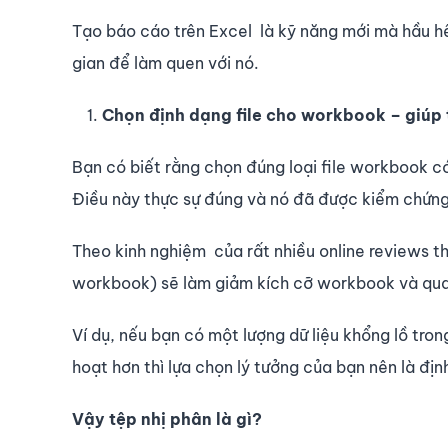
Tạo báo cáo trên Excel là kỹ năng mới mà hầu hế
gian để làm quen với nó.
Chọn định dạng file cho workbook – giúp 
Bạn có biết rằng chọn đúng loại file workbook có 
Điều này thực sự đúng và nó đã được kiểm chứng
Theo kinh nghiệm của rất nhiều online reviews thì 
workbook) sẽ làm giảm kích cỡ workbook và quan 
Ví dụ, nếu bạn có một lượng dữ liệu khổng lồ tro
hoạt hơn thì lựa chọn lý tưởng của bạn nên là đị
Vậy tệp nhị phân là gì?