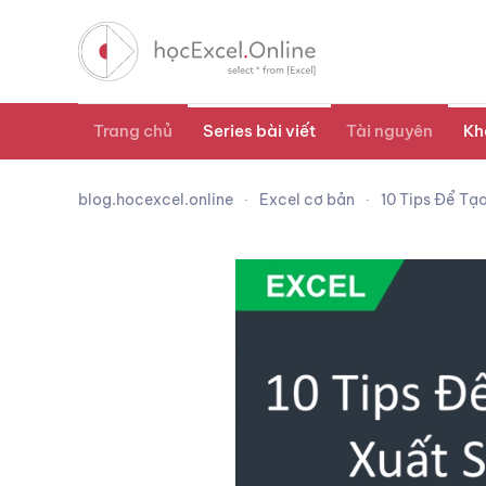
Trang chủ
Series bài viết
Tài nguyên
Kh
blog.hocexcel.online
Excel cơ bản
10 Tips Để Tạ