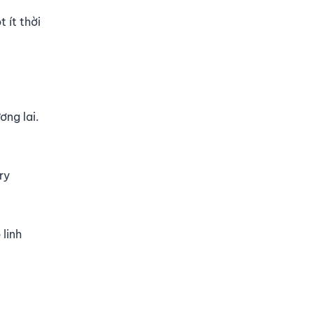
 ít thời
ơng lai.
ry
linh