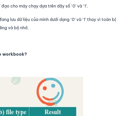
ỉ đạo cho máy chạy dựa trên dãy số ‘0’ và ‘1’.
đang lưu dữ liệu của mình dưới dạng ‘0’ và ‘1’ thay vì toàn b
ding và bộ nhớ.
ho workbook?